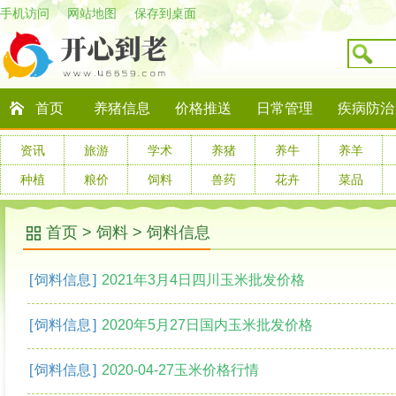
手机访问
网站地图
保存到桌面
首页
养猪信息
价格推送
日常管理
疾病防治
资讯
旅游
学术
养猪
养牛
养羊
种植
粮价
饲料
兽药
花卉
菜品
首页
>
饲料
>
饲料信息
[
饲料信息
]
2021年3月4日四川玉米批发价格
[
饲料信息
]
2020年5月27日国内玉米批发价格
[
饲料信息
]
2020-04-27玉米价格行情