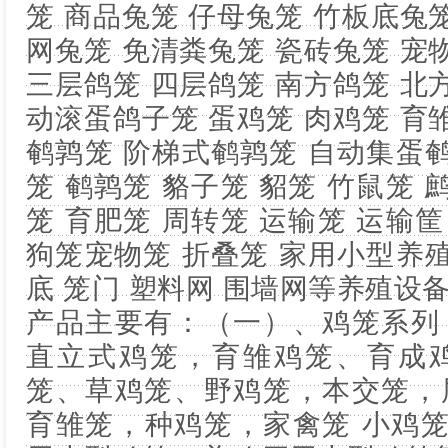
笼 商品兔笼 仔母兔笼 竹板底兔
网兔笼 免清粪兔笼 瓷砖兔笼 宠
三层鸽笼 四层鸽笼 南方鸽笼 北
动滚蛋鸽子笼 蛋鸡笼 肉鸡笼 育
鹌鹑笼 阶梯式鹌鹑笼 自动集蛋鹌
笼 鹌鹑笼 貉子笼 貂笼 竹鼠笼 
笼 育肥笼 周转笼 运输笼 运输筐
狗笼宠物笼 折叠笼 家用小型养殖
底 笼门 塑料网 围墙网等养殖设
产品主要有：（一）、鸡笼系列
直立式鸡笼，育雏鸡笼、育成
笼、草鸡笼、野鸡笼，本交笼，
育雏笼，种鸡笼，家禽笼 小鸡笼