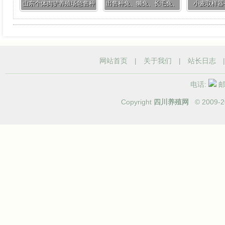
山东个体肉驴养殖场急售种
出售种兔、獭兔、长毛兔、
小麦取样器
驴1000头
肉兔、新西兰兔、莲山黑兔
网站首页
|
关于我们
|
站长日志
电话:
邮箱
Copyright
四川养殖网
© 2009-
2