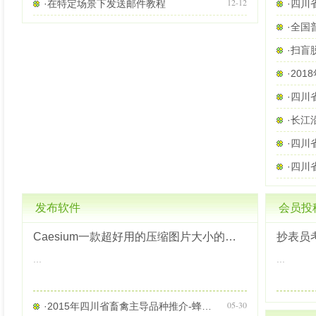
12-12
·在特定场景下发送邮件教程
·四川
·扫盲
·20
发布软件
会员投
Caesium一款超好用的压缩图片大小的软件
抄表员
...
...
05-30
·2015年四川省畜禽主导品种推介-蜂，禽免，牛羊，生猪