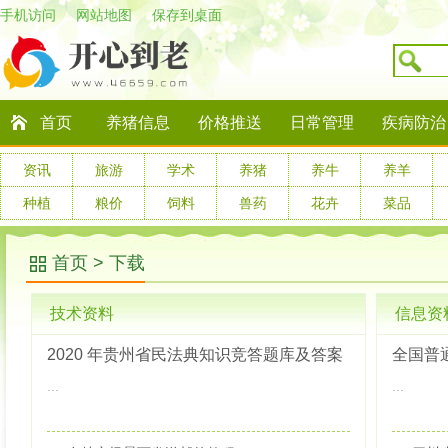
手机访问
网站地图
保存到桌面
首页
养猪信息
价格推送
日常管理
疾病防治
资讯
旅游
学术
养猪
养牛
养羊
种植
粮价
饲料
兽药
花卉
菜品
首页
>
下载
技术资料
信息资
2020 年贵州省民法典知识竞答题库及答案
...
...