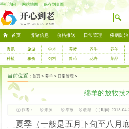
手机访问
网站地图
保存到桌面
首页
养猪信息
价格推送
日常管理
疾病防治
资讯
旅游
学术
养猪
养牛
养羊
种植
粮价
饲料
兽药
花卉
菜品
当前位置
：
首页
>
养羊
>
日常管理
>
绵羊的放牧技
作者：
来源:
举报
收藏
时间: 2018-04-2
夏季（一般是五月下旬至八月