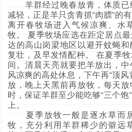
羊群经过晚春放青，体质已经
减轻，正是羊只贪青抓“肉膘”的
离开春牧场进入气候凉爽、水
牧。 夏季牧场应选在距定居点
达的高山岗梁地区以避开蚊蝇和
复壮，及早发情配种。 在夏季
间。清晨天亮就要把羊放出，中
风凉爽的高处休息，下午再“顶风
放，晚上天黑前再放牧，每天放
时，保证羊群至少能吃够“三个饱
上。
夏季放牧一般是逐水草而居
牧，充分利用羊群稀少的僻远