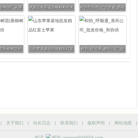
和协蝇迪厂家哪
求购玉米高粱油糠棉粕碎米
和协加洁净_一次用量_养殖
迪多少钱_和协
场清洁_和协供
供
苗|垂柳树苗价
山东苹果基地批发精品红富
和协_呼顺通_兽药公司_批
子轩供
士苹果
发价格_和协供
|
关于我们
|
站长日志
|
联系我们
|
版权声明
|
网站地图
电话:
邮箱: service@46659.com