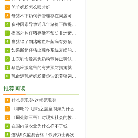
羔羊奶粉怎么喂才好
2
母猪不下奶饲养管理存在问题可以用高免奶粉
3
多种因素导致近几年猪价下跌提高小猪存活率就用乳命源高免奶粉
4
提高外购仔猪存活率预防非洲猪瘟等疾病的途径使用乳命源高免奶粉
5
当猪得了副猪嗜血杆菌病有效预防可以用乳命源高免奶粉
6
如果断奶仔猪出现多系统衰竭的情况可以用乳命源高免奶粉
7
山东乳命源高免奶粉带你正确认识非洲猪瘟的发病规律
8
猪热应激危害的有效预防措施就用乳命源高免奶粉
9
乳命源乳猪奶粉带你认识养猪饲养新观念
10
推荐阅读
什么是现实-这就是现实
1
《哪吒2》哪吒之魔童闹海为什么成功以及它的教育意义
2
《周处除三害》对现实社会的教育意义
3
在国内做农业为什么挣不了钱
4
连续9次监测合格！铁骑力士再次通过农业产业化国家重点龙头企业监测
5