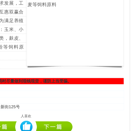
求发展，工
互惠双赢合
为满足养殖
：玉米、小
类，麸皮、
粉等饲料原
易时尽量做到现钱现货，谨防上当受骗。
新街125号
人喜欢