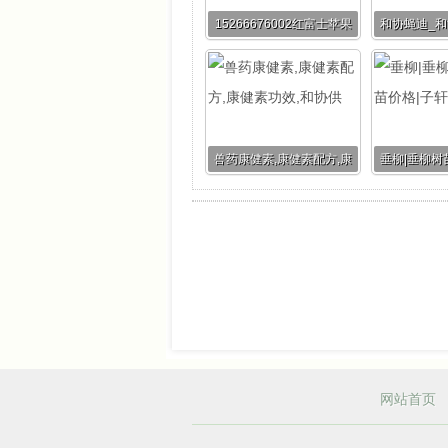
15266676002红富士苹果
和协蝇迪_
批发价格
家好_和协蝇
兽药康健素,康健素配方,康
垂柳|垂柳树
健素功效,和协供
格|
网站首页