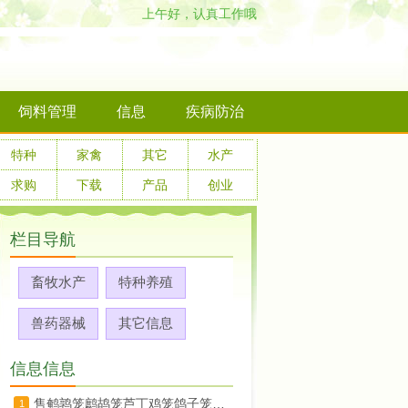
上午好，认真工作哦
饲料管理
信息
疾病防治
特种
家禽
其它
水产
求购
下载
产品
创业
栏目导航
畜牧水产
特种养殖
兽药器械
其它信息
信息信息
售鹌鹑笼鹧鸪笼芦丁鸡笼鸽子笼兔子笼繁殖笼猫笼狗笼鸟笼鸡笼鸭笼
1