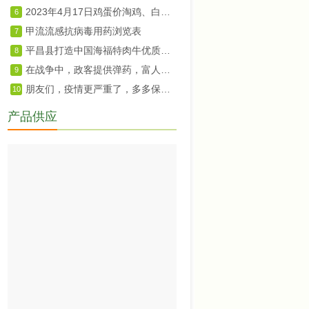
2023年4月17日鸡蛋价淘鸡、白羽肉鸡及鸡苗价格
6
甲流流感抗病毒用药浏览表
7
平昌县打造中国海福特肉牛优质种源基地
8
在战争中，政客提供弹药，富人提供食物
9
朋友们，疫情更严重了，多多保重。
10
产品供应