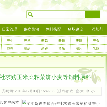
搜索
日常管理
疾病防治
饲料搭配
猪场建设
添加剂
养牛
养羊
养鸡
养鸭
养鹅
养兔
花卉
菜品
爱好
音乐
图片
供应
社求购玉米菜粕菜饼小麦等饲料原料
时间: 2016年12月03日 15:46:38
阅读:
次
大
中
小
老客户来本