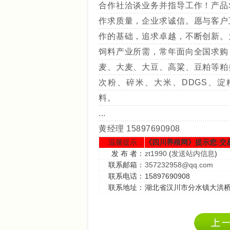
合作社洽谈业务并指导工作！产品
作求质量，企业求诚信。愿与客户
作的基础，追求卓越，不断创新。
饲料产业所需，常年面向全国求购
麦、大麦、大豆、高粱、豆粕等粕
次粉、碎米、大米、DDGS、淀
料。
...
黄经理 15897690908
温馨提示：
《四川养殖网》提示您:交
发 布 者：
zt1990
(
发送站内信息
)
联系邮箱：
357232958@qq.com
联系电话：
15897690908
联系地址：
湖北省汉川市分水镇大洪桥