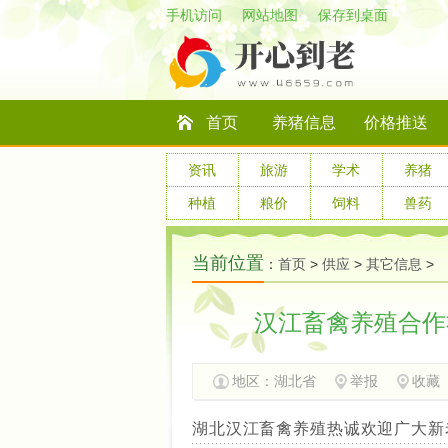
手机访问
网站地图
保存到桌面
首页
养猪信息
价格推送
资讯
旅游
学术
养猪
种植
粮价
饲料
兽药
当前位置
：
首页
>
供应
>
其它信息
>
汉江畜禽养殖合作
地区：
湖北省
举报
收藏
湖北汉江畜禽养殖热诚欢迎广大新