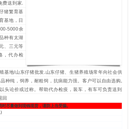
猪免费送到家.
仔猪繁育基
育基地，日
0-5000余
品种有太湖
元、三元等
格，代办检
殖基地/山东仔猪批发.山东仔猪、生猪养殖场常年向社会供
.品种纯，饲养，耐粗饲，抗病能力强。客户可以自由选购,
以头论价或过称。帮助代办检疫，装车，有车可负责送到
退回
易时尽量做到现钱现货，谨防上当受骗。
息
)