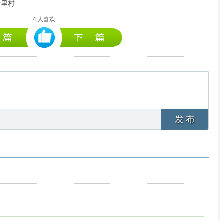
十里村
4
人喜欢
发 布