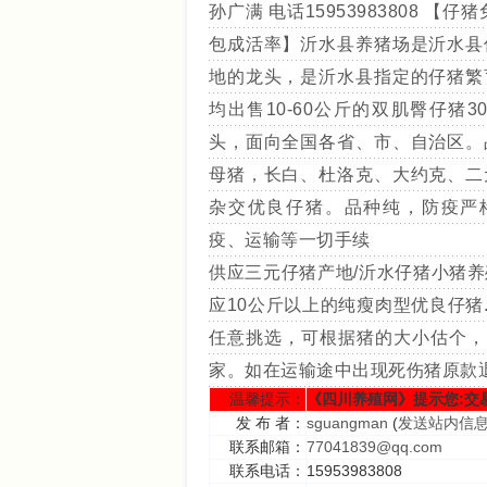
孙广满 电话15953983808 【仔
包成活率】沂水县养猪场是沂水县
地的龙头，是沂水县指定的仔猪繁
均出售10-60公斤的双肌臀仔猪300
头，面向全国各省、市、自治区。
母猪，长白、杜洛克、大约克、二
杂交优良仔猪。品种纯，防疫严
疫、运输等一切手续
供应三元仔猪产地/沂水仔猪小猪养
应10公斤以上的纯瘦肉型优良仔猪
任意挑选，可根据猪的大小估个，
家。如在运输途中出现死伤猪原款
温馨提示：
《四川养殖网》提示您:交
发 布 者：
sguangman
(
发送站内信
联系邮箱：
77041839@qq.com
联系电话：
15953983808