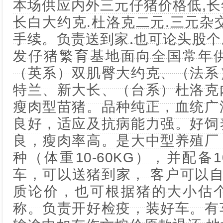
本场供应内外三元仔猪价格低,
长白大约克.杜洛克二元.三元杂
手续。负责送到家.也可论头股
发仔猪繁育基地面向全国常年
（英系）双肌臀大约克、（法系
特兰、新大长、（台系）杜洛克
瘦肉型苗猪。品种纯正，血统广
良好，适应及抗病能力强。好饲
良，瘦肉率高。是大中型养殖厂
种（体重10-60KG），并配备1
车，可以送猪到家， 客户可以自
质论价，也可根据猪的大小估
称。负责开好检疫，装好车。有