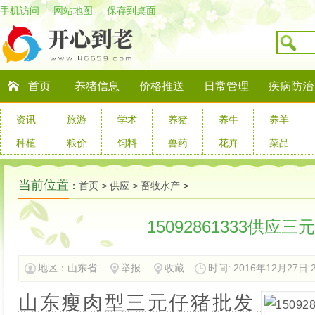
手机访问
网站地图
保存到桌面
首页
养猪信息
价格推送
日常管理
疾病防治
资讯
旅游
学术
养猪
养牛
养羊
种植
粮价
饲料
兽药
花卉
菜品
当前位置
：
首页
>
供应
>
畜牧水产
>
15092861333供应
地区：
山东省
举报
收藏
时间: 2016年12月27日 21
山东瘦肉型三元仔猪批发