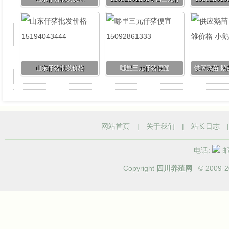
猪价格行情
猪
山东仔猪批发价格
哪里三元仔猪便宜
供应鹅苗 鹅
15194043444
15092861333
格 小鹅
网站首页
|
关于我们
|
站长日志
电话:
邮箱
Copyright
四川养殖网
© 2009-
2