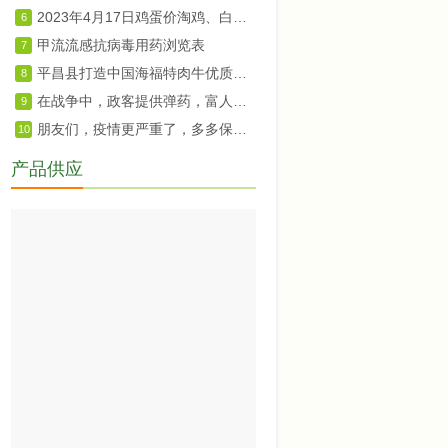
2023年4月17日鸡蛋价淘鸡、白羽肉鸡及鸡苗价格
6
甲流流感抗病毒用药浏览表
7
平昌县打造中国海福特肉牛优质种源基地
8
在战争中，政客提供弹药，富人提供食物
9
朋友们，疫情更严重了，多多保重。
10
产品供应