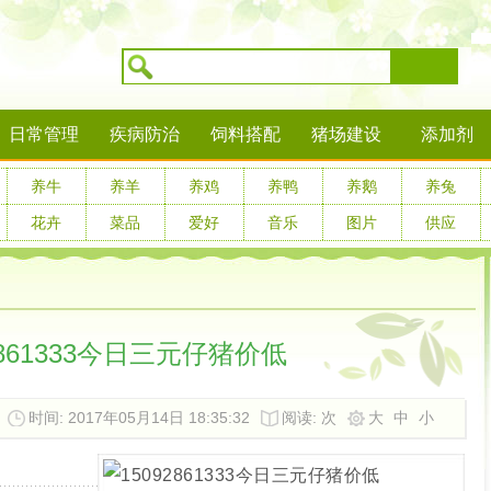
搜索
日常管理
疾病防治
饲料搭配
猪场建设
添加剂
养牛
养羊
养鸡
养鸭
养鹅
养兔
花卉
菜品
爱好
音乐
图片
供应
2861333今日三元仔猪价低
时间: 2017年05月14日 18:35:32
阅读:
次
大
中
小