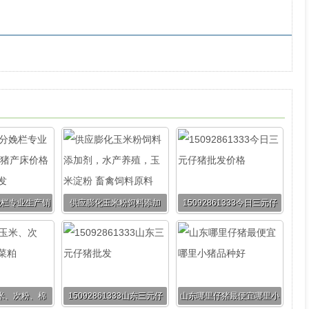
娩栏专业生产销
供应膨化玉米粉饲料添加
15092861333今日三元仔
价格 养猪设备
剂，水产养殖，玉米淀粉
猪批发价格
批发
畜禽饲料原料
米、次粉、棉
15092861333山东三元仔
山东哪里仔猪最便宜哪里小