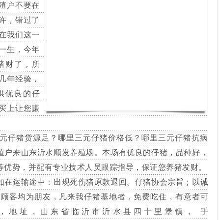
殖户不要在
许，错过了
在我们这一
一生，今年
猪财了，所
几年经验，
供优良的仔
买上让您赚
元仔猪货源足？哪里三元仔猪价格低？哪里三元仔猪抗病
殖户来山东沂水顺发养殖场。本场有优良的仔猪，品种好，
等优势，并配有专业技术人员跟踪指导，保证您养猪发财。
如在运输途中：出现死伤猪原款退回。仔猪协会宗旨；以诚
.顾客均为朋友，凡来我仔猪基地者，免费吃住，有意者可
，地址，山东省临沂市沂水县四十里堡镇， 手