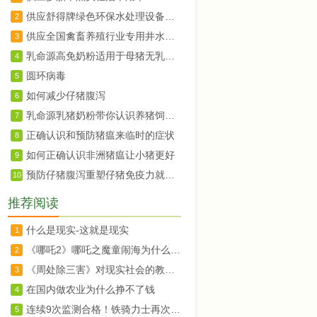
供应舒得牌绿色环保水处理设备养殖机械饮水设备适用
2
供应全国禽畜养殖行业专用井水河水净水设备大型禽畜牧业养殖场的福音
3
乳命源高免奶粉适用于母猪无乳或少乳
4
圆环病毒
5
如何减少仔猪腹泻
6
乳命源乳猪奶粉带你认识养猪饲养新观念
7
正确认识和预防猪瘟来临时的症状
8
如何正确认识非洲猪瘟让小猪更好
9
预防仔猪腹泻重塑仔猪免疫力就用乳命源乳猪专用奶粉
10
推荐阅读
什么是现实-这就是现实
1
《哪吒2》哪吒之魔童闹海为什么成功以及它的教育意义
2
《周处除三害》对现实社会的教育意义
3
在国内做农业为什么挣不了钱
4
连续9次监测合格！铁骑力士再次通过农业产业化国家重点龙头企业监测
5