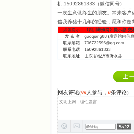
机:15092861333（微信同号）
一次生意做终生的朋友。常来客户
信我养猪十几年的经验，愿和你走
温馨提示：
《四川养殖网》提示您:交
发 布 者：
guoqiang88
(
发送站内信
联系邮箱：
706722596@qq.com
联系电话：
15092861333
联系地址：
山东省临沂市沂水县
96
0
网友评论(
人参与，
条评论)