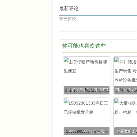
最新评论
暂无评论
你可能也喜欢这些
山东仔猪产地价格哪里便宜
四川猪用分
售 母猪产床
15092861333今日三元仔
大量收购玉