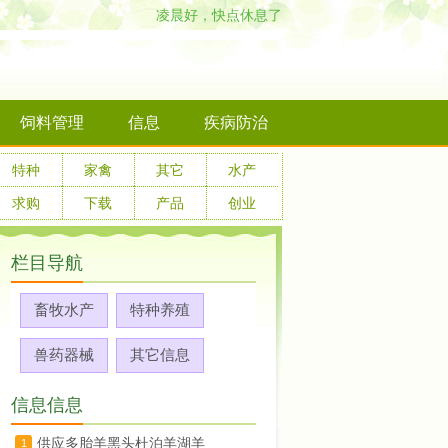
凌晨好，快点休息了
饲料管理
信息
疾病防治
特种
家禽
其它
水产
求购
下载
产品
创业
栏目导航
畜牧水产
特种养殖
兽药器械
其它信息
信息信息
供应多胎羊黑头杜泊羊湖羊
1