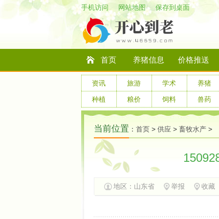
手机访问
网站地图
保存到桌面
首页
养猪信息
价格推送
资讯
旅游
学术
养猪
种植
粮价
饲料
兽药
当前位置
：
首页
>
供应
>
畜牧水产
>
1509
地区：
山东省
举报
收藏