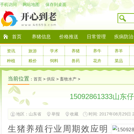
手机访问
网站地图
保存到桌面
首页
养猪信息
价格推送
日常管理
疾病防治
资讯
旅游
学术
养猪
养牛
养羊
种植
粮价
饲料
兽药
花卉
菜品
当前位置
：
首页
>
供应
>
畜牧水产
>
15092861333山
地区：
山东省
举报
收藏
时间: 2017年08月29日 20
生猪养殖行业周期效应明