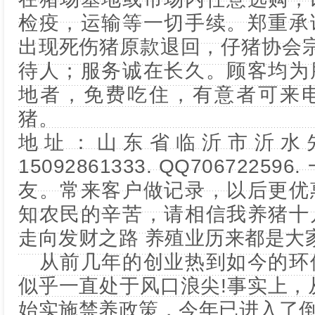
检疫，运输等一切手续。郑重承
出现死伤猪原款退回，仔猪协会宗
待人；服务诚在长久。顾客均为
地者，免费吃住，有意者可来
猪。
地址：山东省临沂市沂水
15092861333. QQ706722
友。常来客户做记录，以后更优
知农民的辛苦，请相信我养猪十
走向发财之路 养殖业历来都是大
从前几年的创业热到如今的环
似乎一直处于风口浪尖!事实上，从
始实施禁养政策，今年已进入了