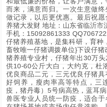
和最低廉的价格，让客户满意，
而来，满意而归。一次生意做终
做记录，以后更优惠。最后祝愿
养猪大发财 地址：山东省临沂市
手机：15092861333 QQ7067
仔猪养殖基地，是集科研，育种
畜牧唯一仔猪调拨单位}下设仔猪改
猪养殖专业村，仔猪年出30万
供10-60公斤大白，大约克，杜
优良商品二元，三元优良仔猪具
好饲养，瘦肉率高等特点，三
疫，猪丹毒）5号病高热，蓝耳
兽医专业人员统一防疫，适合于
在猪场基地或市场内任意选购，