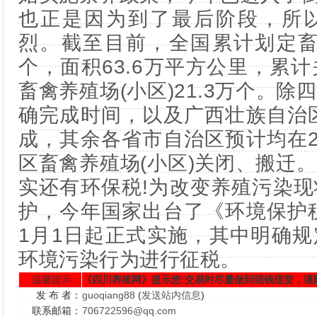
也正是因为到了最后阶段，所
烈。截至目前，全国累计划定畜
个，面积63.6万平方公里，累
畜禽养殖场(小区)21.3万个。
确完成时间，以及广西壮族自治区
成，其余各省市自治区预计均在2
区畜禽养殖场(小区)关闭、搬迁
实还有环保税!为改变养殖污染
护，今年国家出台了《环境保护税
1月1日起正式实施，其中明确
环境污染行为进行征税。
温馨提示：
《四川养殖网》提示您:交易时尽量做到现钱现货，谨
发 布 者：
guoqiang88
(
发送站内信息
)
联系邮箱：
706722596@qq.com