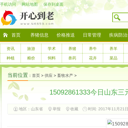
手机访问
网站地图
保存到桌面
首页
养猪信息
价格推送
日常管理
疾病防治
资讯
旅游
学术
养猪
养牛
养羊
种植
粮价
饲料
兽药
花卉
菜品
当前位置
：
首页
>
供应
>
畜牧水产
>
15092861333今日山
地区：
山东省
举报
收藏
时间: 2017年11月21日 