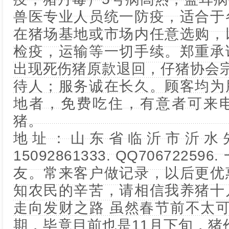
兽医专业人员统一防疫，适合于
在猪场基地或市场内任意选购，
检疫，运输等一切手续。郑重承
出现死伤猪原款退回，仔猪协会宗
待人；服务诚在长久。顾客均为
地者，免费吃住，有意者可来
猪。
地址：山东省临沂市沂水
15092861333. QQ706722
友。常来客户做记录，以后更优
知农民的辛苦，请相信我养猪十
走向发财之路 虽然春节前不太
期，毕竟目前也是11月下旬，猪价