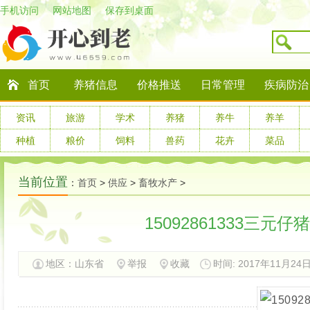
手机访问
网站地图
保存到桌面
首页
养猪信息
价格推送
日常管理
疾病防治
资讯
旅游
学术
养猪
养牛
养羊
种植
粮价
饲料
兽药
花卉
菜品
当前位置
：
首页
>
供应
>
畜牧水产
>
15092861333三元
地区：
山东省
举报
收藏
时间: 2017年11月24日 