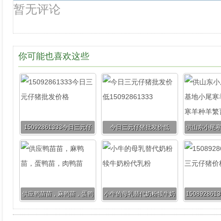
暂无评论
你可能也喜欢这些
15092861333今日三元仔
今日三元仔猪批发价低
供山东小尾
猪批发价格
15092861333
尾寒羊价格
供应鸭苗苗，麻鸭苗，蛋鸭
小牛的母乳替代奶粉犊牛奶
15089286
苗，肉鸭苗
粉代乳粉
猪