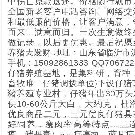
中伤亡原款退还。价格随行就市
全国新老客户电话咨询、网络交
和最低廉的价格，让客户满意，
而来，满意而归。一次生意做终
做记录，以后更优惠。最后祝愿
养猪大发财 地址：山东省临沂市
手机：15092861333 QQ7067
仔猪养殖基地，是集科研，育种
畜牧唯一仔猪调拨单位}下设仔猪改
猪养殖专业村，仔猪年出30万
供10-60公斤大白，大约克，杜
优良商品二元，三元优良仔猪具
好饲养，瘦肉率高等特点，三
疫，猪丹毒）5号病高热，蓝耳