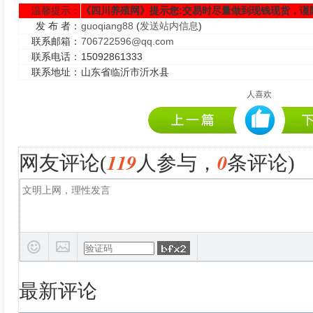
温馨提示：
《四川养殖网》提示您:交易时尽量做到现钱现货，谨
发 布 者：
guoqiang88
(
发送站内信息
)
联系邮箱：
706722596@qq.com
联系电话：
15092861333
联系地址：
山东省临沂市沂水县
人喜欢
119
0
网友评论(
人参与，
条评论)
最新评论