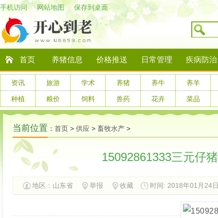
手机访问
网站地图
保存到桌面
首页
养猪信息
价格推送
日常管理
疾病防治
资讯
旅游
学术
养猪
养牛
养羊
种植
粮价
饲料
兽药
花卉
菜品
当前位置
：
首页
>
供应
>
畜牧水产
>
15092861333三元
地区：
山东省
举报
收藏
时间: 2018年01月24日 