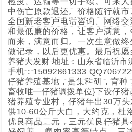
检疫、运输等一切手续。可来人
中伤亡原款退还。价格随行就市
全国新老客户电话咨询、网络交
和最低廉的价格，让客户满意，
而来，满意而归。一次生意做终
做记录，以后更优惠。最后祝愿
养猪大发财 地址：山东省临沂市
手机：15092861333 QQ7067
仔猪养殖基地，是集科研，育种
畜牧唯一仔猪调拨单位}下设仔猪改
猪养殖专业村，仔猪年出30万
供10-60公斤大白，大约克，杜
优良商品二元，三元优良仔猪具
好饲养，瘦肉率高等特点，三