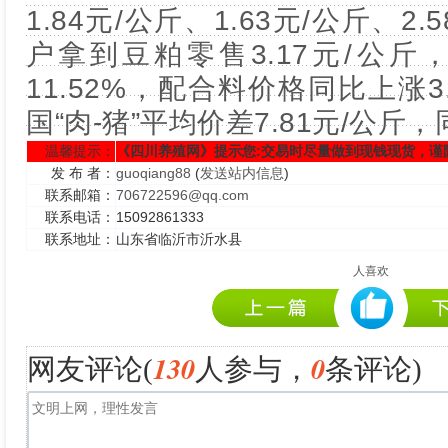
1.84元/公斤、1.63元/公斤、2
户拿到豆粕零售3.17元/公
11.52%，配合料价格同比上涨
国“肉-猪”平均价差7.81元/公斤，
温馨提示：
《四川养殖网》提示您:交易时尽量做到现钱现货，谨
发 布 者：
guoqiang88
(
发送站内信息
)
联系邮箱：
706722596@qq.com
联系电话：
15092861333
联系地址：
山东省临沂市沂水县
人喜欢
130
0
网友评论(
人参与，
条评论)