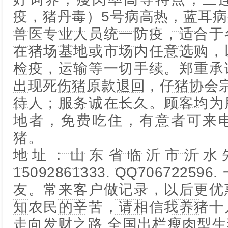
疫，猪丹毒）5号病高热，蓝耳
兽医专业人员统一防疫，适合于
在猪场基地或市场内任意选购，
检疫，运输等一切手续。郑重承
出现死伤猪原款退回，仔猪协会宗
待人；服务诚在长久。顾客均为
地者，免费吃住，有意者可来
猪。
地址：山东省临沂市沂水
15092861333. QQ706722
友。常来客户做记录，以后更优
知农民的辛苦，请相信我养猪十
走向发财之路 全国出栏瘦肉型生猪