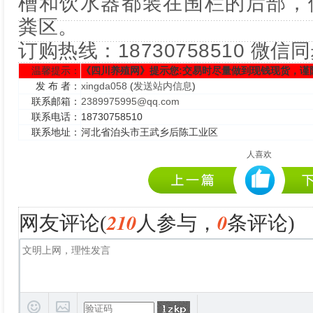
槽和饮水器都装在围栏的后部，
粪区。
订购热线：18730758510 微信
温馨提示：
《四川养殖网》提示您:交易时尽量做到现钱现货，谨
发 布 者：
xingda058
(
发送站内信息
)
联系邮箱：
2389975995@qq.com
联系电话：
18730758510
联系地址：
河北省泊头市王武乡后陈工业区
人喜欢
210
0
网友评论(
人参与，
条评论)