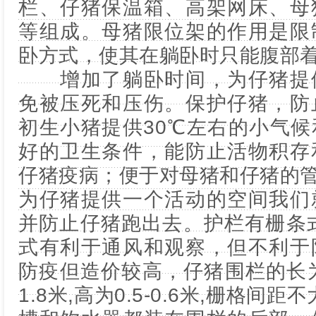
栏、仔猪保温箱、高架网床、母
等组成。母猪限位架的作用是限
卧方式，使其在躺卧时只能腹部
增加了躺卧时间，为仔猪提供
免被压死和压伤。保护仔猪，防
初生小猪提供30℃左右的小气
好的卫生条件，能防止活物积存
仔猪疫病；便于对母猪和仔猪的
为仔猪提供一个活动的空间我们
并防止仔猪跑出去。护栏有栅条
式有利于通风和观察，但不利于
防疫但造价较高，仔猪围栏的长为2.0
1.8米,高为0.5-0.6米,栅格间