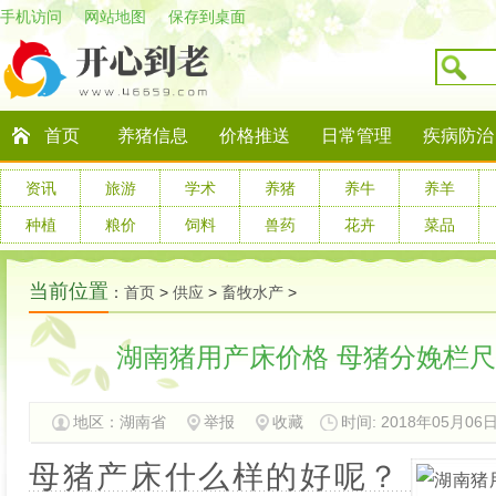
手机访问
网站地图
保存到桌面
首页
养猪信息
价格推送
日常管理
疾病防治
资讯
旅游
学术
养猪
养牛
养羊
种植
粮价
饲料
兽药
花卉
菜品
当前位置
：
首页
>
供应
>
畜牧水产
>
湖南猪用产床价格 母猪分娩栏尺
地区：
湖南省
举报
收藏
时间: 2018年05月06日 
母猪产床什么样的好呢？