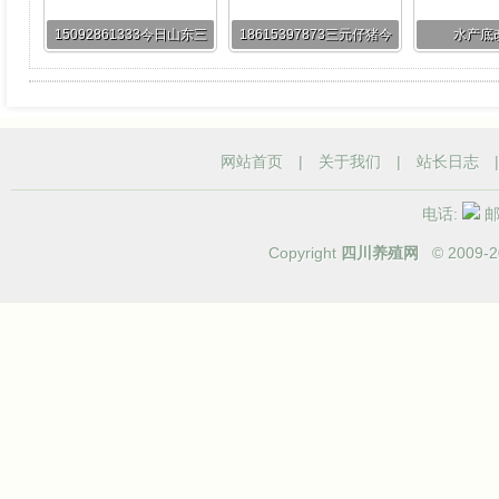
15092861333今日山东三
18615397873三元仔猪今
水产底
元仔猪批发价
日价格
网站首页
|
关于我们
|
站长日志
电话:
邮箱
Copyright
四川养殖网
© 2009-
2