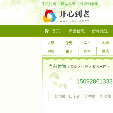
手机访问
网站地图
保存到桌面
首页
养猪信息
价格推送
资讯
旅游
学术
养猪
种植
粮价
饲料
兽药
当前位置
：
首页
>
供应
>
畜牧水产
>
1509286
地区：
山东省
举报
收藏