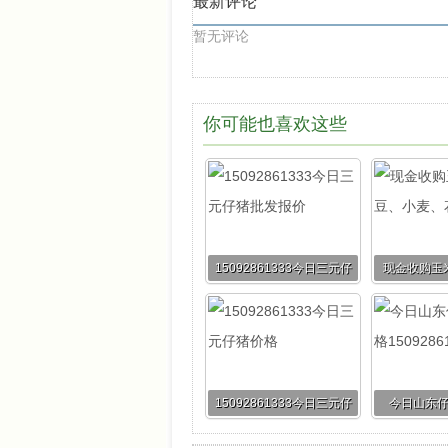
最新评论
暂无评论
你可能也喜欢这些
15092861333今日三元仔
现金收购玉
猪批发报价
麦、
15092861333今日三元仔
今日山东
猪价格
15092