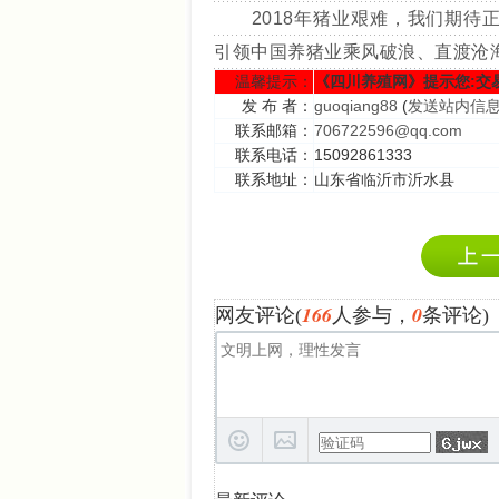
2018年猪业艰难，我们期待正
引领中国养猪业乘风破浪、直渡沧海
温馨提示：
《四川养殖网》提示您:交
发 布 者：
guoqiang88
(
发送站内信
联系邮箱：
706722596@qq.com
联系电话：
15092861333
联系地址：
山东省临沂市沂水县
166
0
网友评论(
人参与，
条评论)