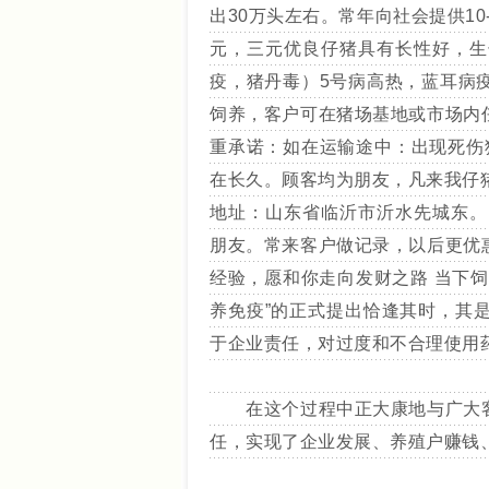
出30万头左右。常年向社会提供1
元，三元优良仔猪具有长性好，生
疫，猪丹毒）5号病高热，蓝耳病
饲养，客户可在猪场基地或市场内
重承诺：如在运输途中：出现死伤
在长久。顾客均为朋友，凡来我仔
地址：山东省临沂市沂水先城东。 手机：
朋友。常来客户做记录，以后更优
经验，愿和你走向发财之路 当下
养免疫”的正式提出恰逢其时，其
于企业责任，对过度和不合理使用
在这个过程中正大康地与广大客
任，实现了企业发展、养殖户赚钱