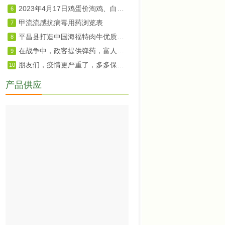
2023年4月17日鸡蛋价淘鸡、白羽肉鸡及鸡苗价格
6
甲流流感抗病毒用药浏览表
7
平昌县打造中国海福特肉牛优质种源基地
8
在战争中，政客提供弹药，富人提供食物
9
朋友们，疫情更严重了，多多保重。
10
产品供应