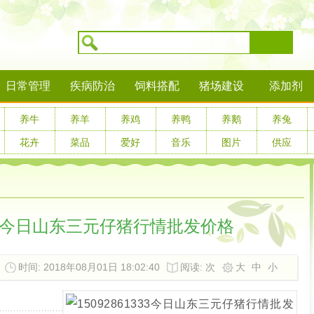
搜索
日常管理
疾病防治
饲料搭配
猪场建设
添加剂
养牛
养羊
养鸡
养鸭
养鹅
养兔
花卉
菜品
爱好
音乐
图片
供应
1333今日山东三元仔猪行情批发价格
时间: 2018年08月01日 18:02:40
阅读:
次
大
中
小