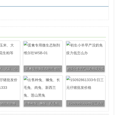
米、大豆、小
蛋禽专用微生态制剂 维尔
初生小羊早产没奶免疫力低
花生粕等
壮WSB-01
怎么办
仔猪批发价格
出售种兔、獭兔、长毛兔、
15092861333今日三元仔
861333
肉兔、新西兰兔、莲山黑兔
猪批发价格