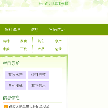
上午好，认真工作哦
饲料管理
信息
疾病防治
特种
家禽
其它
水产
求购
下载
产品
创业
栏目导航
畜牧水产
特种养殖
兽药器械
其它信息
信息信息
供应多胎羊黑头杜泊羊湖羊
1