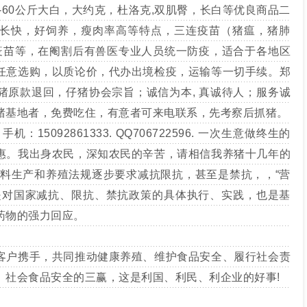
0-60公斤大白，大约克，杜洛克,双肌臀，长白等优良商品二
长快，好饲养，瘦肉率高等特点，三连疫苗（猪瘟，猪肺
疫苗等，在阉割后有兽医专业人员统一防疫，适合于各地区
任意选购，以质论价，代办出境检疫，运输等一切手续。郑
猪原款退回，仔猪协会宗旨；诚信为本, 真诚待人；服务诚
猪基地者，免费吃住，有意者可来电联系，先考察后抓猪。
15092861333. QQ706722596. 一次生意做终生的
惠。我出身农民，深知农民的辛苦，请相信我养猪十几年的
饲料生产和养殖法规逐步要求减抗限抗，甚至是禁抗，，“营
是对国家减抗、限抗、禁抗政策的具体执行、实践，也是基
药物的强力回应。
户携手，共同推动健康养殖、维护食品安全、履行社会责
、社会食品安全的三赢，这是利国、利民、利企业的好事!