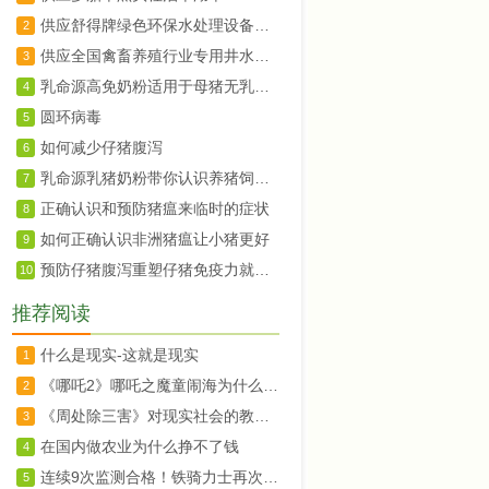
供应舒得牌绿色环保水处理设备养殖机械饮水设备适用
2
供应全国禽畜养殖行业专用井水河水净水设备大型禽畜牧业养殖场的福音
3
乳命源高免奶粉适用于母猪无乳或少乳
4
圆环病毒
5
如何减少仔猪腹泻
6
乳命源乳猪奶粉带你认识养猪饲养新观念
7
正确认识和预防猪瘟来临时的症状
8
如何正确认识非洲猪瘟让小猪更好
9
预防仔猪腹泻重塑仔猪免疫力就用乳命源乳猪专用奶粉
10
推荐阅读
什么是现实-这就是现实
1
《哪吒2》哪吒之魔童闹海为什么成功以及它的教育意义
2
《周处除三害》对现实社会的教育意义
3
在国内做农业为什么挣不了钱
4
连续9次监测合格！铁骑力士再次通过农业产业化国家重点龙头企业监测
5