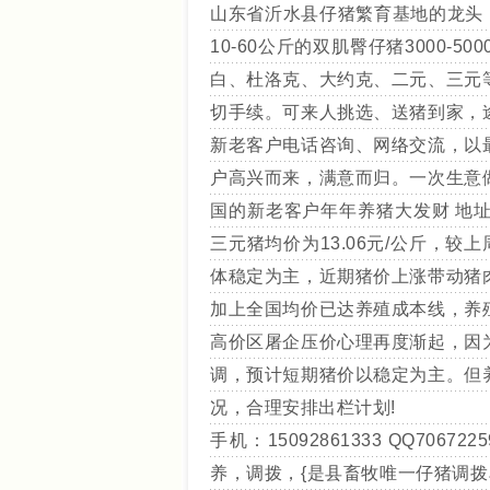
山东省沂水县仔猪繁育基地的龙头，[
10-60公斤的双肌臀仔猪3000
白、杜洛克、大约克、二元、三元
切手续。可来人挑选、送猪到家，
新老客户电话咨询、网络交流，以
户高兴而来，满意而归。一次生意
国的新老客户年年养猪大发财 地
三元猪均价为13.06元/公斤，较
体稳定为主，近期猪价上涨带动猪
加上全国均价已达养殖成本线，养
高价区屠企压价心理再度渐起，因
调，预计短期猪价以稳定为主。但
况，合理安排出栏计划!
手机：15092861333 QQ7
养，调拨，{是县畜牧唯一仔猪调拨