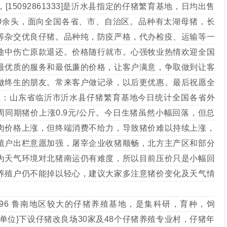
15092861333]是沂水县指定的仔猪繁育基地，日均出售
-5000余头，面向全国各省、市、自治区。品种有太湖母猪，长
等杂交优良仔猪。品种纯，防疫严格，代办检疫、运输等一
途中伤亡原款退还。价格随行就市。心强牧业热情欢迎全国
最优质的服务和最低廉的价格，让客户满意，争取做到让客
做终生的朋友。常来客户做记录，以后更优惠。最后祝愿全
址：山东省临沂市沂水县仔猪繁育基地今日统计全国各省外
上周同期猪价上涨0.9元/公斤。今日生猪虽然小幅回落，但总
肉价格上涨，但终端消费不给力，导致猪价难以持续上涨，
殖户出栏意愿加强，屠宰企业收猪顺畅，北方主产区和部分
为天气环境对北猪南运仍有难度，所以目前压价只是小幅回
养殖户仍不能掉以轻心，建议大家多注意猪价变化及天气情
06722596 鲁南地区较大的仔猪养殖基地，是集科研，育种，饲
单位}下设仔猪改良场30家及48个仔猪养殖专业村，仔猪年