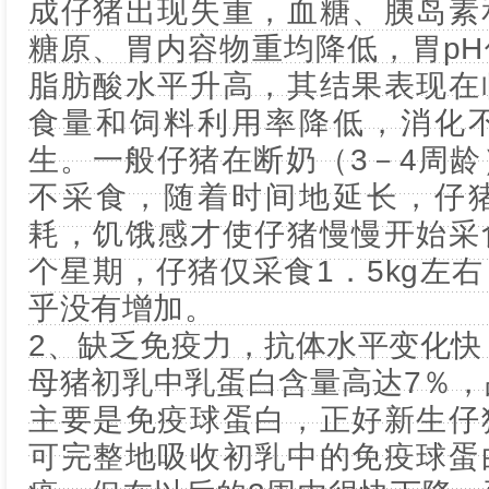
成仔猪出现失重，血糖、胰岛素
糖原、胃内容物重均降低，胃p
脂肪酸水平升高，其结果表现在
食量和饲料利用率降低，消化
生。一般仔猪在断奶（3－4周
不采食，随着时间地延长，仔
耗，饥饿感才使仔猪慢慢开始采
个星期，仔猪仅采食1．5kg左
乎没有增加。
2、缺乏免疫力，抗体水平变化快
母猪初乳中乳蛋白含量高达7％，
主要是免疫球蛋白，正好新生仔
可完整地吸收初乳中的免疫球蛋