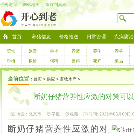
手机访问
网站地图
保存到桌面
首页
养猪信息
价格推送
日常管理
疾病防治
资讯
旅游
学术
养猪
养牛
养羊
种植
粮价
饲料
兽药
花卉
菜品
当前位置
：
首页
>
供应
>
畜牧水产
>
断奶仔猪营养性应激的对策可以
地区：
北京市
举报
收藏
时间: 2021年05月09日 09
断奶仔猪营养性应激的对