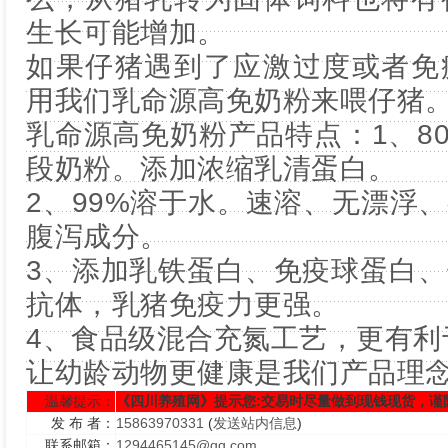
生长可能增加。
如果仔猪遇到了应激过度或者免
用我们乳命源高免奶粉来喂仔猪
乳命源高免奶粉产品特点：1、8
段奶粉。添加浓缩乳清蛋白。
2、99%溶于水。速溶、无漂浮
腹泻成分。
3、添加乳铁蛋白、免疫球蛋白
抗体，乳猪免疫力更强。
4、食品级混合充氮工艺，更有利
让幼龄动物更健康是我们产品理
温馨提示：
《四川养殖网》提示您:交易时尽量做到现钱现货，谨
发 布 者：
15863970331
(
发送站内信息
)
联系邮箱：
1294465145@qq.com