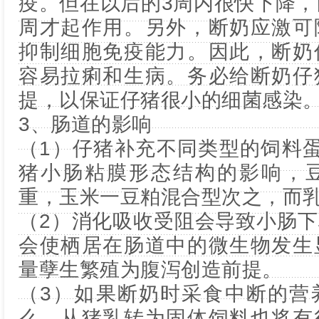
疫。但在以后的3周内很快下降，
周才起作用。另外，断奶应激可
抑制细胞免疫能力。因此，断奶
容易拉痢和生病。务必给断奶仔
提，以保证仔猪很小的细菌感染
3、肠道的影响
（1）仔猪补充不同类型的饲料
猪小肠粘膜形态结构的影响，
重，玉米一豆粕混合型次之，而
（2）消化吸收受阻会导致小肠
会使栖居在肠道中的微生物发生
量孽生繁殖为腹泻创造前提。
（3）如果断奶时采食中断的营
么，从猪乳转为固体饲料也将有