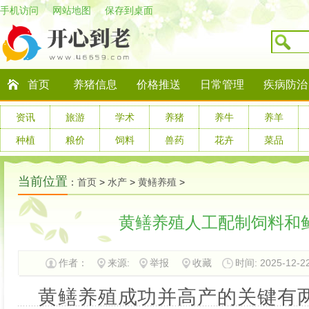
手机访问
网站地图
保存到桌面
首页
养猪信息
价格推送
日常管理
疾病防治
资讯
旅游
学术
养猪
养牛
养羊
种植
粮价
饲料
兽药
花卉
菜品
当前位置
：
首页
>
水产
>
黄鳝养殖
>
黄鳝养殖人工配制饲料和
作者：
来源:
举报
收藏
时间: 2025-12-22
黄鳝养殖成功并高产的关键有