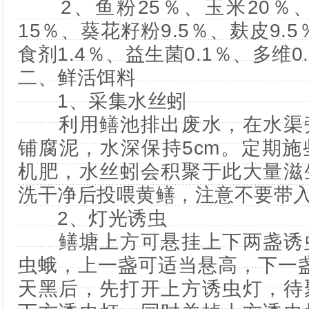
2、鱼粉25％、玉米20％、
15％、葵花籽粉9.5％、麸皮9.
食剂1.4％、益生菌0.1％、多维0
二、鲜活饵料
1、采集水丝蚓
利用鳝池排出废水，在水渠旁
铺腐泥，水深保持5cm。定期
机肥，水丝蚓会积聚于此大量滋
洗干净后投喂黄鳝，注意不要带
2、灯光诱虫
鳝塘上方可悬挂上下两盏诱虫
虫蛾，上一盏可适当悬高，下一盏
天黑后，先打开上方诱虫灯，待