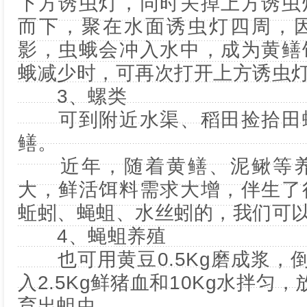
下方诱虫灯，同时关掉上方诱虫
而下，聚在水面诱虫灯四周，
影，虫蛾会冲入水中，成为黄鳝
蛾减少时，可再次打开上方诱虫
3、螺类
可到附近水渠、稻田捡拾田螺
鳝。
近年，随着黄鳝、泥鳅等养
大，鲜活饵料需求大增，伴生了
蚯蚓、蝇蛆、水丝蚓的，我们可
4、蝇蛆养殖
也可用黄豆0.5Kg磨成浆，倒
入2.5Kg鲜猪血和10Kg水拌匀
育出蛆虫。