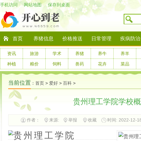
手机访问
网站地图
保存到桌面
首页
养猪信息
价格推送
日常管理
疾病防治
资讯
旅游
学术
养猪
养牛
养羊
种植
粮价
饲料
兽药
花卉
菜品
当前位置
：
首页
>
爱好
>
百科
>
贵州理工学院学校概
作者：
来源:
举报
收藏
时间: 2022-12-18