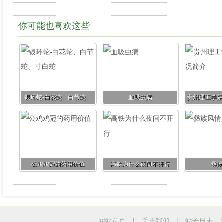
你可能也喜欢这些
银环蛇-白花蛇、白节蛇、
血吸虫病
贵州理工学
寸白蛇
公鸡鸡冠的药用价值
高铁为什么夜间不开行
彝
网站首页
|
关于我们
|
站长日志