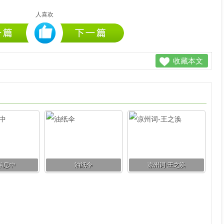
人喜欢
收藏本文
信息中
油纸伞
凉州词-王之涣