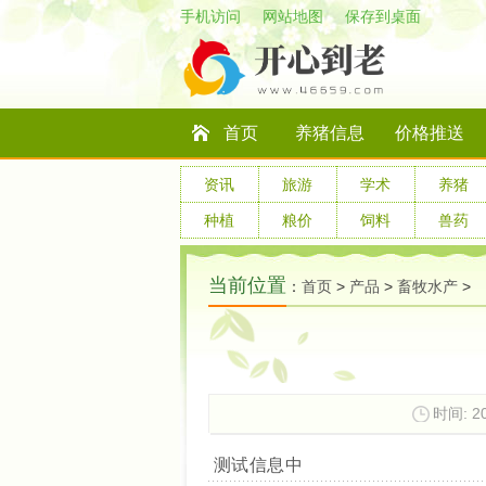
手机访问
网站地图
保存到桌面
首页
养猪信息
价格推送
资讯
旅游
学术
养猪
种植
粮价
饲料
兽药
当前位置
：
首页
>
产品
>
畜牧水产
>
时间: 20
测试信息中