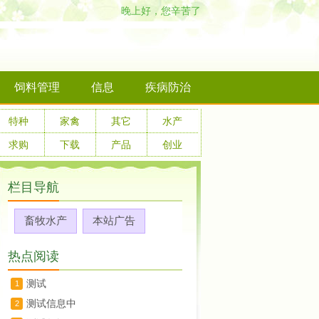
晚上好，您辛苦了
饲料管理
信息
疾病防治
特种
家禽
其它
水产
求购
下载
产品
创业
栏目导航
畜牧水产
本站广告
热点阅读
测试
1
测试信息中
2