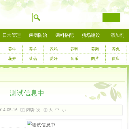
搜索
日常管理
疾病防治
饲料搭配
猪场建设
添加剂
养牛
养羊
养鸡
养鸭
养鹅
养兔
花卉
菜品
爱好
音乐
图片
供应
测试信息中
14-05-16
阅读:
次
大
中
小