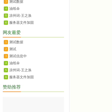
测试数据
3
油纸伞
4
凉州词-王之涣
5
服务器文件加固
6
网友最爱
测试数据
1
测试
2
测试信息中
3
油纸伞
4
凉州词-王之涣
5
服务器文件加固
6
赞助推荐