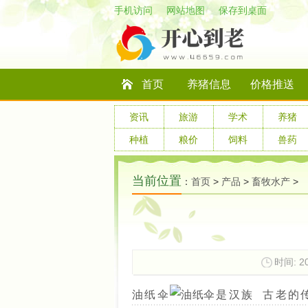
手机访问
网站地图
保存到桌面
首页
养猪信息
价格推送
资讯
旅游
学术
养猪
种植
粮价
饲料
兽药
当前位置
：
首页
>
产品
>
畜牧水产
>
时间: 20
油纸伞
是汉族 古老的