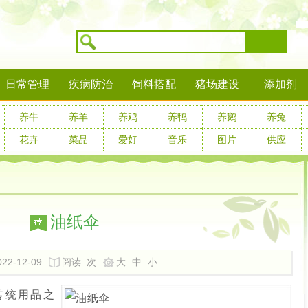
搜索
日常管理
疾病防治
饲料搭配
猪场建设
添加剂
养牛
养羊
养鸡
养鸭
养鹅
养兔
花卉
菜品
爱好
音乐
图片
供应
油纸伞
22-12-09
阅读:
次
大
中
小
传统用品之