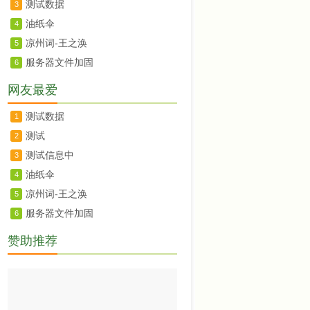
测试数据
3
油纸伞
4
凉州词-王之涣
5
服务器文件加固
6
网友最爱
测试数据
1
测试
2
测试信息中
3
油纸伞
4
凉州词-王之涣
5
服务器文件加固
6
赞助推荐