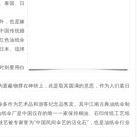
、泰国、日
。
外，也是嫁
中国传统婚
红色油纸伞
日本、琉球
时则要用白
为遮蔽物撑在神轿上，此是取其圆满的意思，作为人们遮日
伞多作为艺术品和游客纪念品售卖。其中江南古典油纸伞制
油纸伞厂是中国仅存的唯一一家保持桐油、石印传统工艺纸
技艺被专家誉为"中国民间伞艺的活化石"，也是油纸伞行业
。