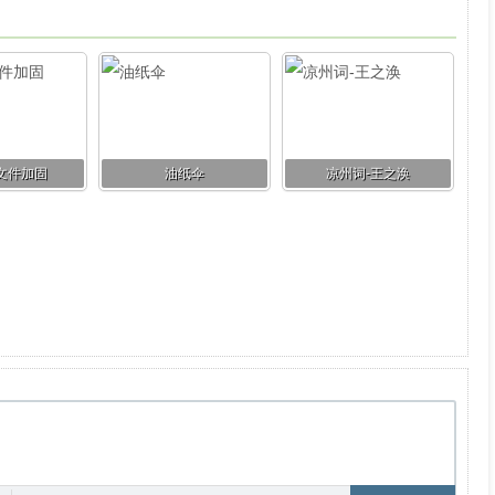
文件加固
油纸伞
凉州词-王之涣