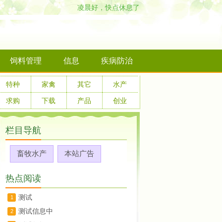
凌晨好，快点休息了
饲料管理
信息
疾病防治
特种
家禽
其它
水产
求购
下载
产品
创业
栏目导航
畜牧水产
本站广告
热点阅读
测试
1
测试信息中
2