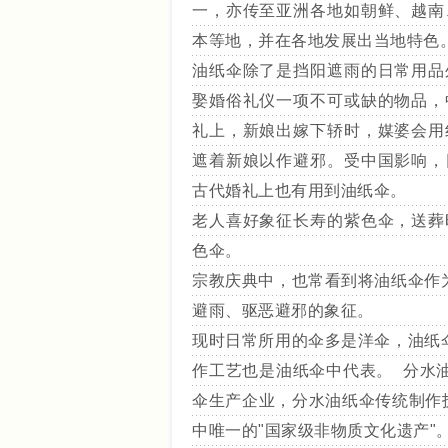
一，亦传至亚洲各地如朝鲜、越南
本等地，并在各地发展出当地特色
油纸伞除了是挡阳遮雨的日常用品
娶婚俗礼仪一项不可或缺的物品，
礼上，新娘出嫁下轿时，媒婆会用
遮着新娘以作避邪。受中国影响，
古代婚礼上也有用到油纸伞。
老人喜好象征长寿的紫色伞，送葬
色伞。
宗教庆典中，也常看到将油纸伞作
避雨、驱恶避邪的象征。
现时日常所用的伞多是洋伞，油纸
作工艺也是油纸伞中代表。 分水
伞生产企业，分水油纸伞传统制作
中唯一的"国家级非物质文化遗产"