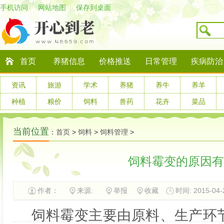
手机访问
网站地图
保存到桌面
首页
养猪信息
价格推送
日常管理
疾病防治
资讯
旅游
学术
养猪
养牛
养羊
种植
粮价
饲料
兽药
花卉
菜品
当前位置
：
首页
>
饲料
>
饲料管理
>
饲料霉变的原因有
作者：
来源:
举报
收藏
时间: 2015-04-2
饲料霉变主要由原料、生产环