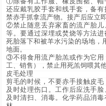
①除备有工作服、橡皮围裙、帽
还应戴乳胶手套和线手套，备有
禁赤手抓拿流产物。接产后应立
②禁止随意丢弃家畜的流产胎儿
等。要通过深埋或焚烧等方法进
死胎落下和被羊水污染的场地，
地面。
③不得食用流产胎羔或作为它用
工、销售），禁止用死羔饲喂其
皮毛处理
剪毛的时候，不要赤手接触皮毛
及时处理伤口。工作后应洗手脸
及时清扫、消毒。化学药品消毒
林。