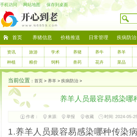
手机访问
网站地图
保存到桌面
首页
养猪信息
价格推送
日常管理
疾病防治
资讯
旅游
学术
养猪
养牛
养羊
种植
粮价
饲料
兽药
花卉
菜品
当前位置
：
首页
>
养羊
>
疾病防治
>
养羊人员最容易感染哪
作者：
来源:
举报
收藏
时间: 2024-05-25
1.养羊人员最容易感染哪种传染