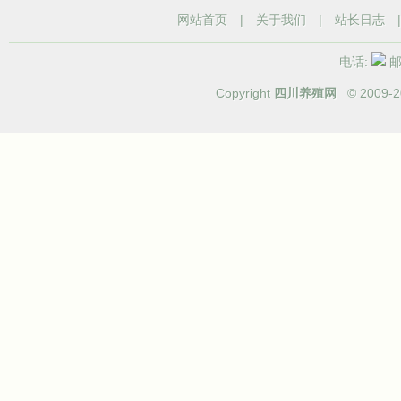
网站首页
|
关于我们
|
站长日志
电话:
邮箱
Copyright
四川养殖网
© 2009-
2