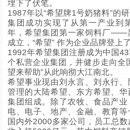
埋下了伏笔。
1987年以“希望牌1号奶猪料”
集团成功实现了从第一产业到
年，希望集团第一家饲料厂——
成立，“希望” 作为企业品牌登上
1992年希望集团注册成为中国4
个私营企业集团，并健步走向全
望来帮助”从此响彻大江南北。
希望事业现由刘永言、刘永行、
管理的大陆希望、东方希望、华
集团组成。除了农牧、食品产业
电、电子、地产、金融、教育等
国内外2000多家公司，员工总数