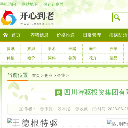
手机访问
网站地图
保存到桌面
首页
养猪信息
价格推送
日常管理
疾病防治
资讯
旅游
学术
养猪
养牛
养羊
种植
粮价
饲料
兽药
花卉
菜品
当前位置
：
首页
>
创业
>
企业
>
四川特驱投资集团有
作者：
来源:
举报
收藏
时间: 2023-06-21