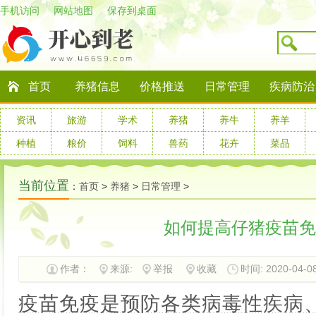
手机访问
网站地图
保存到桌面
首页
养猪信息
价格推送
日常管理
疾病防治
资讯
旅游
学术
养猪
养牛
养羊
种植
粮价
饲料
兽药
花卉
菜品
当前位置
：
首页
>
养猪
>
日常管理
>
如何提高仔猪疫苗免
作者：
来源:
举报
收藏
时间: 2020-04-08
疫苗免疫是预防各类病毒性疾病