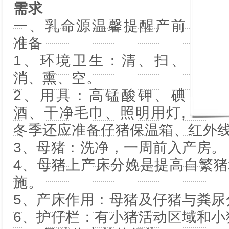
需求
一、乳命源温馨提醒产前
准备
1、环境卫生：清、扫、
消、熏、空。
2、用具：高锰酸钾、碘
酒、干净毛巾、照明用灯,
冬季还应准备仔猪保温箱、红外
3、母猪：洗净，一周前入产房。
4、母猪上产床分娩是提高自繁
施。
5、产床作用：母猪及仔猪与粪尿
6、护仔栏：有小猪活动区域和小