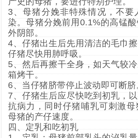
产史的母猪，要进行特别护理。
3、母猪分娩非特殊情况，不要
染。母猪分娩前用0.1%的高锰
外阴部。
4、仔猪出生后先用清洁的毛巾
仔猪尽快用肺呼吸。
5、然后再擦干全身，如天气较
箱烤干。
6、当仔猪脐带停止波动即可断脐
7、仔猪生后应尽快吃到初乳，
抗病力，同时仔猪哺乳可刺激母
母猪的产仔速度。
四、定乳和吃初乳
1、定乳：母猪前部乳头的泌乳