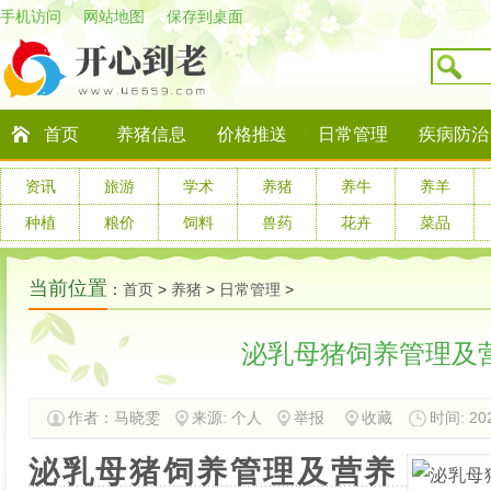
手机访问
网站地图
保存到桌面
首页
养猪信息
价格推送
日常管理
疾病防治
资讯
旅游
学术
养猪
养牛
养羊
种植
粮价
饲料
兽药
花卉
菜品
当前位置
：
首页
>
养猪
>
日常管理
>
泌乳母猪饲养管理及
作者：马晓雯
来源: 个人
举报
收藏
时间: 202
小
泌乳母猪饲养管理及营养