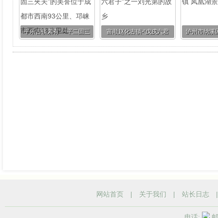
平乐古镇素有“一平二固三
富顺赵化古镇-“戊戌六君
泸州市纳溪
夹关”的美誉位于成都市西
子”之一刘光第的故乡
凰
南93公里、邛崃市西南18
公里处
网站首页
|
关于我们
|
站长日志
电话:
邮箱