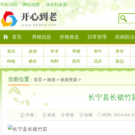
手机访问
网站地图
保存到桌面
首页
养猪信息
价格推送
日常管理
疾病防治
资讯
旅游
学术
养猪
养牛
养羊
种植
粮价
饲料
兽药
花卉
菜品
当前位置
：
首页
>
旅游
>
旅游资源
>
长宁县长裙竹
作者：
来源:
举报
收藏
时间: 2014-04-10