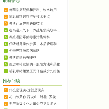
最新信息
兽药临床配伍和拌料、饮水施用注意事项
1
哺乳母猪饲料搭配技术要点
2
母猪产后护理关键技术
3
在高温天气下，养殖场需采取科学有效的降温措施
4
养殖谨防霉菌毒素污染饲料
5
仔猪断尾操作步骤、术后管理和注意事项
6
冬季养猪场疾病预防
7
母猪催情药有哪些
8
促进母猪发情的一般性方法和药物
9
哺乳母猪频繁压死仔猪减少九措施
10
推荐阅读
什么是现实-这就是现实
1
花山节又称“踩花山”“跳花”“耍花山”苗族传统节日介绍
2
无产阶级文化大革命究竟是怎么发生的及其经过
3