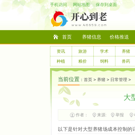
手机访问
网站地图
保存到桌面
首页
养猪信息
价格推送
资讯
旅游
学术
养猪
种植
粮价
饲料
兽药
当前位置
：
首页
>
养猪
>
日常管理
>
大
作者：
来源:
举报
以下是针对大型养猪场成本控制的