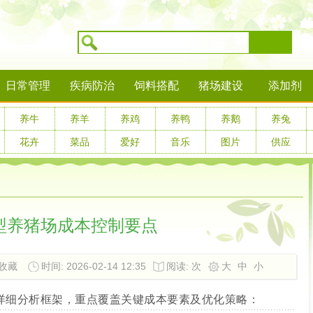
搜索
日常管理
疾病防治
饲料搭配
猪场建设
添加剂
养牛
养羊
养鸡
养鸭
养鹅
养兔
花卉
菜品
爱好
音乐
图片
供应
型养猪场成本控制要点
收藏
时间: 2026-02-14 12:35
阅读:
次
大
中
小
详细分析框架，重点覆盖关键成本要素及优化策略：