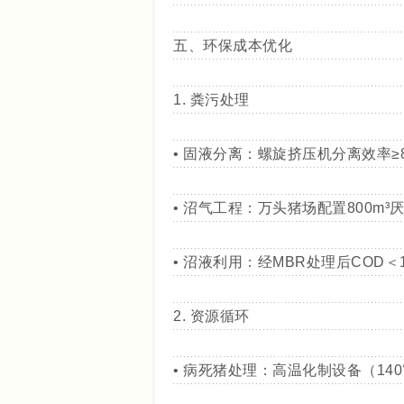
五、环保成本优化
1. 粪污处理
• 固液分离：螺旋挤压机分离效率≥8
• 沼气工程：万头猪场配置800m³厌
• 沼液利用：经MBR处理后COD＜
2. 资源循环
• 病死猪处理：高温化制设备（14