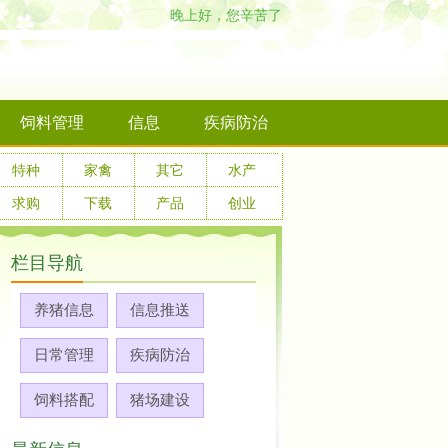
晚上好，您辛苦了
饲料管理
信息
疾病防治
特种
家禽
其它
水产
求购
下载
产品
创业
栏目导航
养猪信息
信息推送
日常管理
疾病防治
饲料搭配
猪场建设