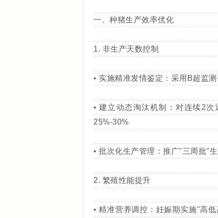
一、种猪生产效率优化
1. 非生产天数控制
• 实施精准发情鉴定：采用B超监
• 建立动态淘汰机制：对连续2次
25%-30%
• 批次化生产管理：推广"三周批"
2. 繁殖性能提升
• 精准营养调控：妊娠期实施"高低高"饲