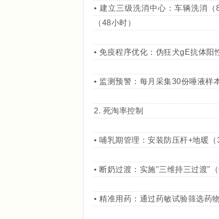
• 建立三级洗消中心：车辆洗消（8
（48小时）
• 免疫程序优化：伪狂犬gE抗体阳
• 监测预警：每月采集30份唾液样
2. 死淘率控制
• 哺乳期管理：安装防压杆+地暖（3
• 断奶过渡：实施"三维持三过渡
• 精准用药：通过药敏试验筛选药