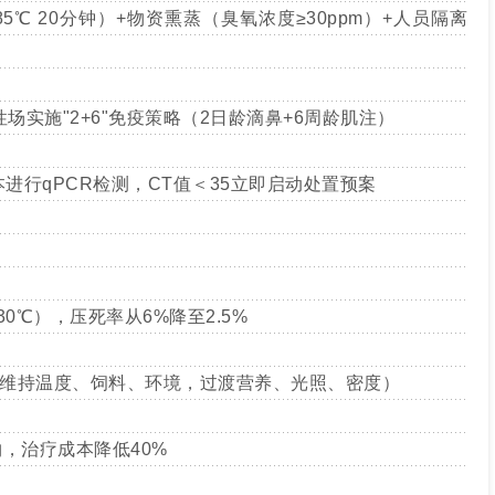
5℃ 20分钟）+物资熏蒸（臭氧浓度≥30ppm）+人员隔离
性场实施"2+6"免疫策略（2日龄滴鼻+6周龄肌注）
本进行qPCR检测，CT值＜35立即启动处置预案
0℃），压死率从6%降至2.5%
"（维持温度、饲料、环境，过渡营养、光照、密度）
物，治疗成本降低40%