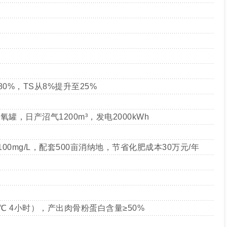
0%，TS从8%提升至25%
氧罐，日产沼气1200m³，发电2000kWh
100mg/L，配套500亩消纳地，节省化肥成本30万元/年
0℃ 4小时），产出肉骨粉蛋白含量≥50%