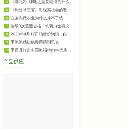
《哪吒2》哪吒之魔童闹海为什么成功以及它的教育意义
4
《周处除三害》对现实社会的教育意义
5
在国内做农业为什么挣不了钱
6
连续9次监测合格！铁骑力士再次通过农业产业化国家重点龙头企业监测
7
2023年4月17日鸡蛋价淘鸡、白羽肉鸡及鸡苗价格
8
甲流流感抗病毒用药浏览表
9
平昌县打造中国海福特肉牛优质种源基地
10
产品供应