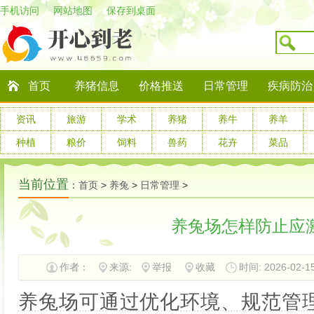
手机访问
网站地图
保存到桌面
首页
养猪信息
价格推送
日常管理
疾病防治
资讯
旅游
学术
养猪
养牛
养羊
种植
粮价
饲料
兽药
花卉
菜品
当前位置
：
首页
>
养兔
>
日常管理
>
养兔场怎样防止应
作者：
来源:
举报
收藏
时间: 2026-02-15
养兔场可通过优化环境、规范管