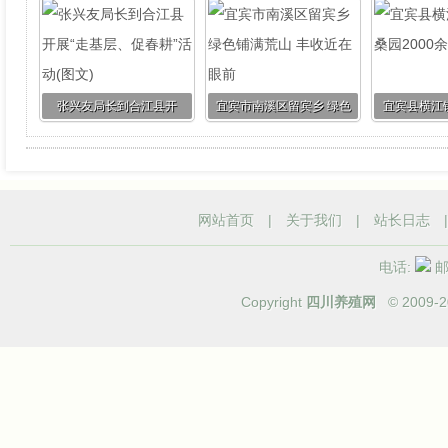
钱包
张兴友局长到合江县开
宜宾市南溪区留宾乡 绿色
宜宾县横江
展“走基层、促春耕”活动(图
铺满荒山 丰收近在眼前
20
文)
网站首页
|
关于我们
|
站长日志
电话:
邮箱
Copyright
四川养殖网
© 2009-
2