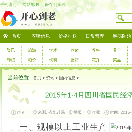
手机访问
网站地图
保存到桌面
首页
养猪信息
价格推送
日常管理
疾病防治
资讯
旅游
学术
养猪
养牛
养羊
种植
粮价
饲料
兽药
花卉
菜品
当前位置
：
首页
>
资讯
>
国内信息
>
2015年1-4月四川省国民
作者：
来源: 省统计局
举报
收藏
时间: 2015-0
小
一、规模以上工业生产