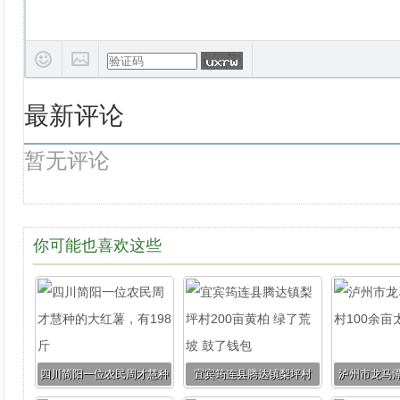
最新评论
暂无评论
你可能也喜欢这些
四川简阳一位农民周才慧种
宜宾筠连县腾达镇梨坪村
泸州市龙马潭
的大红薯，有198斤
200亩黄柏 绿了荒坡 鼓了
余亩太