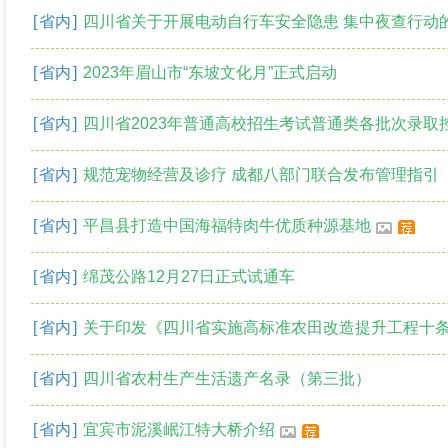
[
省内
]
四川省关于开展电动自行车安全隐患 集中夜查行动
[
省内
]
2023年眉山市“东坡文化月”正式启动
[
省内
]
四川省2023年普通高校招生考试普通类各批次录取
[
省内
]
规范宠物经营及诊疗 成都八部门联合发布管理指引
[
省内
]
平昌县打造中国海福特肉牛优质种源基地
[
省内
]
绵茂公路12月27日正式试通车
[
省内
]
关于印发《四川省实施高标准农田改造提升工程十
[
省内
]
四川省农村生产生活遗产名录（第三批）
[
省内
]
宜宾市泥溪岷江特大桥介绍