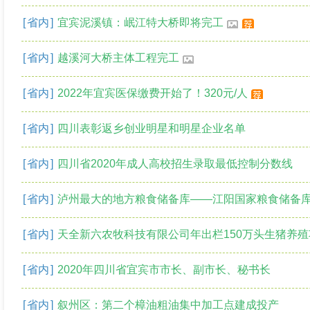
[
省内
]
宜宾泥溪镇：岷江特大桥即将完工
[
省内
]
越溪河大桥主体工程完工
[
省内
]
2022年宜宾医保缴费开始了！320元/人
[
省内
]
四川表彰返乡创业明星和明星企业名单
[
省内
]
四川省2020年成人高校招生录取最低控制分数线
[
省内
]
泸州最大的地方粮食储备库——江阳国家粮食储备
[
省内
]
天全新六农牧科技有限公司年出栏150万头生猪养殖项目(柑子村基地)在天全
[
省内
]
2020年四川省宜宾市市长、副市长、秘书长
[
省内
]
叙州区：第二个樟油粗油集中加工点建成投产