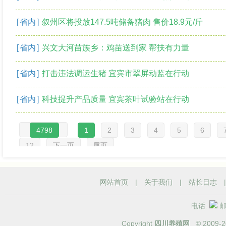
[
省内
]
叙州区将投放147.5吨储备猪肉 售价18.9元/斤
[
省内
]
兴文大河苗族乡：鸡苗送到家 帮扶有力量
[
省内
]
打击违法调运生猪 宜宾市翠屏动监在行动
[
省内
]
科技提升产品质量 宜宾茶叶试验站在行动
4798
1
2
3
4
5
6
12
下一页
尾页
网站首页
|
关于我们
|
站长日志
电话:
邮箱
Copyright
四川养殖网
© 2009-
2