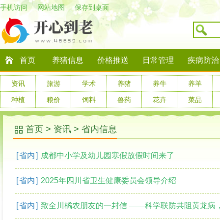
手机访问
网站地图
保存到桌面
首页
养猪信息
价格推送
日常管理
疾病防治
资讯
旅游
学术
养猪
养牛
养羊
种植
粮价
饲料
兽药
花卉
菜品
首页
>
资讯
>
省内信息
[
省内
]
成都中小学及幼儿园寒假放假时间来了
[
省内
]
2025年四川省卫生健康委员会领导介绍
[
省内
]
致全川橘农朋友的一封信 ——科学联防共阻黄龙病，携手守