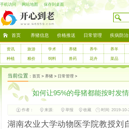
手机访问
网站地图
保存到桌面
首页
养猪信息
价格推送
日常管理
疾病防治
资讯
旅游
学术
养猪
养牛
养羊
种植
粮价
饲料
兽药
花卉
菜品
当前位置
：
首页
>
养猪
>
日常管理
>
如何让95%的母猪都能按时发
作者：
来源:
举报
收藏
时间: 2019-10-2
湖南农业大学动物医学院教授刘