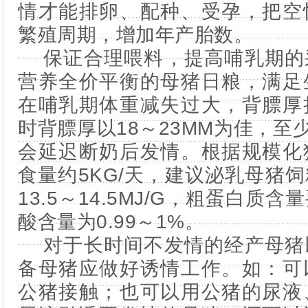
情才能排卵、配种、受孕，把空
繁殖周期，增加年产胎数。
保证合理喂料，提高哺乳期的
营养全价平衡的母猪日粮，满足
在哺乳期体重减失过大，背膘厚
时背膘厚以18～23MM为佳，至
会延迟断奶后发情。根据规模化
食量约5KG/天，建议泌乳母猪
13.5～14.5MJ/G，粗蛋白质
酸含量为0.99～1%。
对于长时间不发情的经产母猪
备母猪应做好诱情工作。如：可
公猪接触；也可以用公猪的尿液