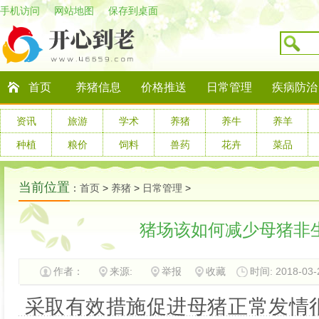
手机访问
网站地图
保存到桌面
首页
养猪信息
价格推送
日常管理
疾病防治
资讯
旅游
学术
养猪
养牛
养羊
种植
粮价
饲料
兽药
花卉
菜品
当前位置
：
首页
>
养猪
>
日常管理
>
猪场该如何减少母猪非
作者：
来源:
举报
收藏
时间: 2018-03-2
采取有效措施促进母猪正常发情