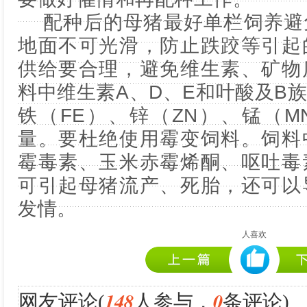
配种后的母猪最好单栏饲养避
地面不可光滑，防止跌跤等引起
供给要合理，避免维生素、矿物
料中维生素A、D、E和叶酸及B
铁（FE）、锌（ZN）、锰（
量。要杜绝使用霉变饲料。饲料
霉毒素、玉米赤霉烯酮、呕吐毒
可引起母猪流产、死胎，还可以
发情。
人喜欢
148
0
网友评论(
人参与，
条评论)