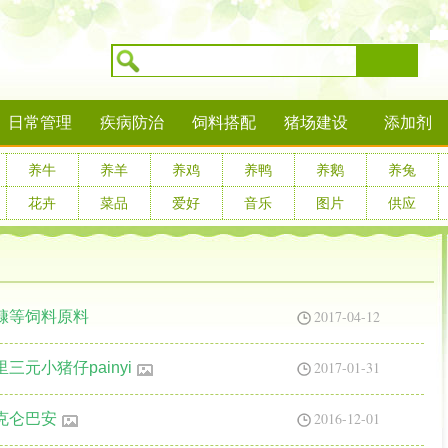
搜索
日常管理
疾病防治
饲料搭配
猪场建设
添加剂
养牛
养羊
养鸡
养鸭
养鹅
养兔
花卉
菜品
爱好
音乐
图片
供应
2017-04-12
糠等饲料原料
2017-01-31
元小猪仔painyi
2016-12-01
克仑巴安