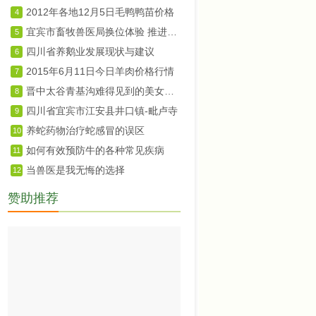
2012年各地12月5日毛鸭鸭苗价格
4
宜宾市畜牧兽医局换位体验 推进群众路线教育实践活动
5
四川省养鹅业发展现状与建议
6
2015年6月11日今日羊肉价格行情
7
晋中太谷青基沟难得见到的美女婚礼婚俗纪实
8
四川省宜宾市江安县井口镇-毗卢寺
9
养蛇药物治疗蛇感冒的误区
10
如何有效预防牛的各种常见疾病
11
当兽医是我无悔的选择
12
赞助推荐