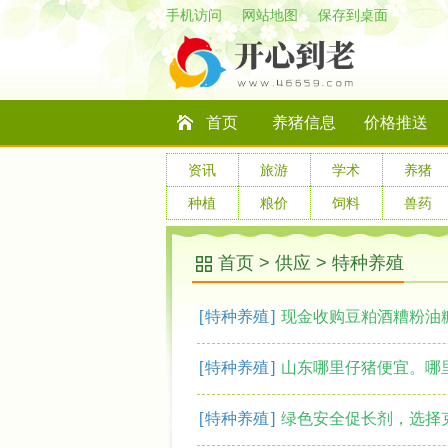
手机访问
网站地图
保存到桌面
首页
养猪信息
价格推送
资讯
旅游
学术
养猪
种植
粮价
饲料
兽药
首页
>
供应
>
特种养殖
[
特种养殖
]
现金收购豆粕酒糟粉油
[
特种养殖
]
山东哪里仔猪便宜。哪里三
[
特种养殖
]
绿色安全促长剂，选择