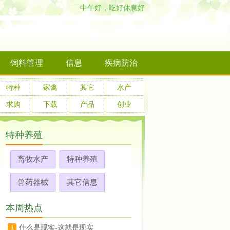
中午好，吃好休息好
饲料管理
信息
疾病防治
特种
家禽
其它
水产
求购
下载
产品
创业
特种养殖
畜牧水产
特种养殖
兽药器械
其它信息
本周热点
什么是现实-这就是现实
1