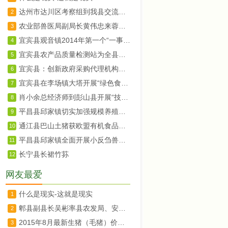
达州市达川区考察组到我县交流农村土地承包确权登记工作
2
农业部兽医局副局长黄伟忠来蓉调研
3
宜宾县观音镇2014年第一个“一事一议”项目竣工验收
4
宜宾县农产品质量检测站为全县菜蓝子质量安全保驾护航
5
宜宾县：创新政府采购代理机构抽选办法
6
宜宾县在李场镇大塔开展“绿色食品宜宾茵红李暨大塔荔枝生产技术规程”宣传培训
7
肖小余总经济师到彭山县开展“技术走基层”活动
8
平昌县邱家镇切实加强规模养殖场监管
9
通江县巴山土猪获欧盟有机食品认证
10
平昌县邱家镇全面开展小反刍兽疫免疫工作
11
长宁县长裙竹荪
12
网友最爱
什么是现实-这就是现实
1
郫县副县长吴彬率县农发局、安德镇、川菜委负责同志赴上海、北京两地开展招商工作
2
2015年8月最新生猪（毛猪）价格28日行情走势
3