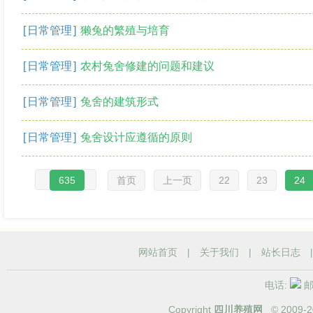
[
日常管理
]
獭兔的繁殖与培育
[
日常管理
]
农村兔舍修建的问题和建议
[
日常管理
]
兔舍的建筑形式
[
日常管理
]
兔舍设计应遵循的原则
635
首页
上一页
22
23
24
网站首页
|
关于我们
|
站长日志
电话:
邮箱
Copyright
四川养殖网
© 2009-
2