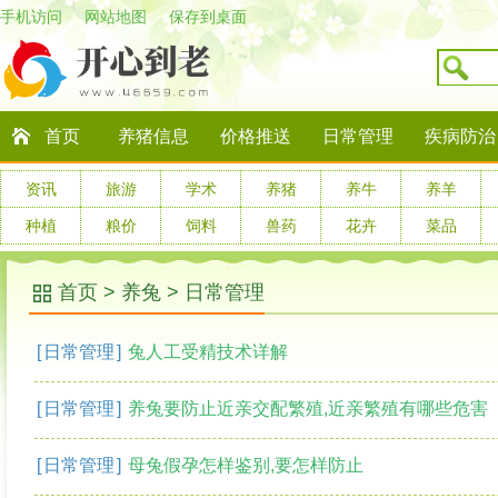
手机访问
网站地图
保存到桌面
首页
养猪信息
价格推送
日常管理
疾病防治
资讯
旅游
学术
养猪
养牛
养羊
种植
粮价
饲料
兽药
花卉
菜品
首页
>
养兔
>
日常管理
[
日常管理
]
兔人工受精技术详解
[
日常管理
]
养兔要防止近亲交配繁殖,近亲繁殖有哪些危害
[
日常管理
]
母兔假孕怎样鉴别,要怎样防止