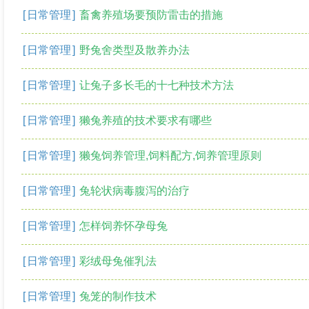
[
日常管理
]
畜禽养殖场要预防雷击的措施
[
日常管理
]
野兔舍类型及散养办法
[
日常管理
]
让兔子多长毛的十七种技术方法
[
日常管理
]
獭兔养殖的技术要求有哪些
[
日常管理
]
獭兔饲养管理,饲料配方,饲养管理原则
[
日常管理
]
兔轮状病毒腹泻的治疗
[
日常管理
]
怎样饲养怀孕母兔
[
日常管理
]
彩绒母兔催乳法
[
日常管理
]
兔笼的制作技术