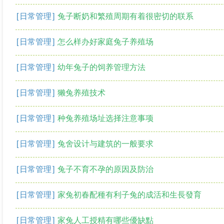
[
日常管理
]
兔子断奶和繁殖周期有着很密切的联系
[
日常管理
]
怎么样办好家庭兔子养殖场
[
日常管理
]
幼年兔子的饲养管理方法
[
日常管理
]
獭兔养殖技术
[
日常管理
]
种兔养殖场址选择注意事项
[
日常管理
]
兔舍设计与建筑的一般要求
[
日常管理
]
兔子不育不孕的原因及防治
[
日常管理
]
家兔初春配種有利子兔的成活和生長發育
[
日常管理
]
家兔人工授精有哪些優缺點