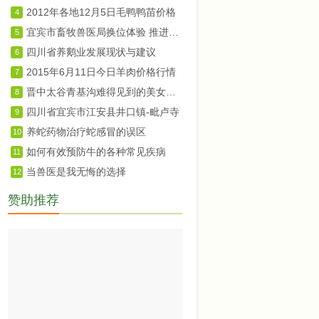
2012年各地12月5日毛鸭鸭苗价格
4
宜宾市畜牧兽医局换位体验 推进群众路线教育实践活动
5
四川省养鹅业发展现状与建议
6
2015年6月11日今日羊肉价格行情
7
晋中太谷青基沟难得见到的美女婚礼婚俗纪实
8
四川省宜宾市江安县井口镇-毗卢寺
9
养蛇药物治疗蛇感冒的误区
10
如何有效预防牛的各种常见疾病
11
当兽医是我无悔的选择
12
赞助推荐