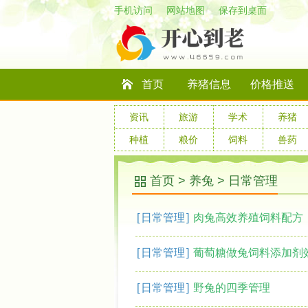
手机访问
网站地图
保存到桌面
首页
养猪信息
价格推送
资讯
旅游
学术
养猪
种植
粮价
饲料
兽药
首页
>
养兔
>
日常管理
[
日常管理
]
肉兔高效养殖饲料配方
[
日常管理
]
葡萄糖做兔饲料添加剂
[
日常管理
]
野兔的四季管理