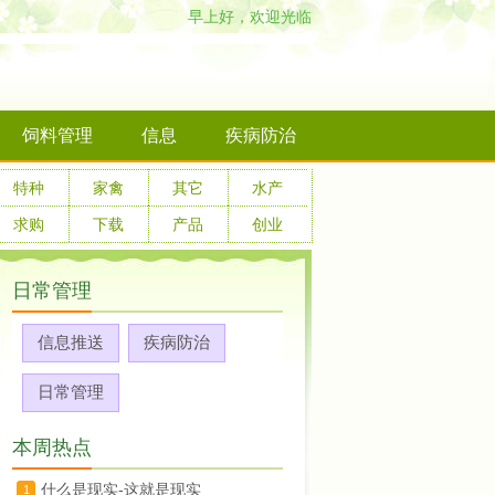
早上好，欢迎光临
饲料管理
信息
疾病防治
特种
家禽
其它
水产
求购
下载
产品
创业
日常管理
信息推送
疾病防治
日常管理
本周热点
什么是现实-这就是现实
1