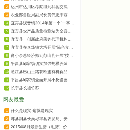
达州市达川区考察组到我县交流农村土地承包确权登记工作
2
农业部兽医局副局长黄伟忠来蓉调研
3
宜宾县观音镇2014年第一个“一事一议”项目竣工验收
4
宜宾县农产品质量检测站为全县菜蓝子质量安全保驾护航
5
宜宾县：创新政府采购代理机构抽选办法
6
宜宾县在李场镇大塔开展“绿色食品宜宾茵红李暨大塔荔枝生产技术规程”宣传培训
7
肖小余总经济师到彭山县开展“技术走基层”活动
8
平昌县邱家镇切实加强规模养殖场监管
9
通江县巴山土猪获欧盟有机食品认证
10
平昌县邱家镇全面开展小反刍兽疫免疫工作
11
长宁县长裙竹荪
12
网友最爱
什么是现实-这就是现实
1
郫县副县长吴彬率县农发局、安德镇、川菜委负责同志赴上海、北京两地开展招商工作
2
2015年8月最新生猪（毛猪）价格28日行情走势
3