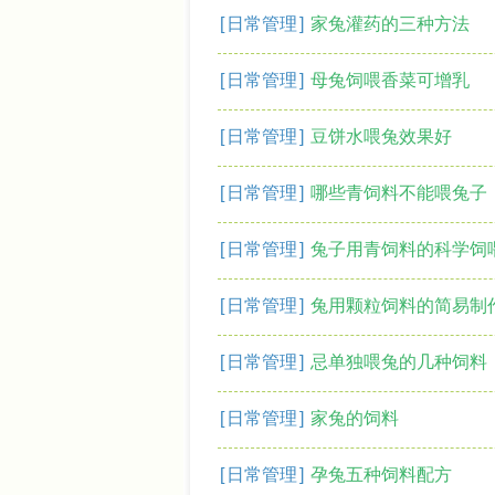
[
日常管理
]
家兔灌药的三种方法
[
日常管理
]
母兔饲喂香菜可增乳
[
日常管理
]
豆饼水喂兔效果好
[
日常管理
]
哪些青饲料不能喂兔子
[
日常管理
]
兔子用青饲料的科学饲
[
日常管理
]
兔用颗粒饲料的简易制
[
日常管理
]
忌单独喂兔的几种饲料
[
日常管理
]
家兔的饲料
[
日常管理
]
孕兔五种饲料配方