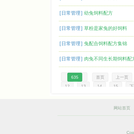
[
日常管理
]
幼兔饲料配方
[
日常管理
]
草粉是家兔的好饲料
[
日常管理
]
兔配合饲料配方集锦
[
日常管理
]
肉兔不同生长期饲料配
635
首页
上一页
12
13
14
15
下
网站首页
Cop