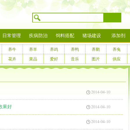
搜索
日常管理
疾病防治
饲料搭配
猪场建设
添加剂
养牛
养羊
养鸡
养鸭
养鹅
养兔
花卉
菜品
爱好
音乐
图片
供应
2014-04-10
2014-04-10
效果好
2014-04-10