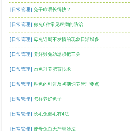
[
日常管理
]
兔子咋喂长得快？
[
日常管理
]
獭兔6种常见疾病的防治
[
日常管理
]
母兔近期不发情的现象日渐增多
[
日常管理
]
养好獭兔幼崽须把三关
[
日常管理
]
肉兔群养肥育技术
[
日常管理
]
种兔的引进及初期饲养管理要点
[
日常管理
]
怎样养好兔子
[
日常管理
]
长毛兔催毛有4法
[
日常管理
]
使母兔白天产崽妙法