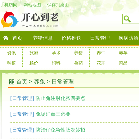
手机访问
网站地图
保存到桌面
首页
养猪信息
价格推送
日常管理
疾病防治
资讯
旅游
学术
养猪
养牛
养羊
种植
粮价
饲料
兽药
花卉
菜品
首页
>
养兔
>
日常管理
[
日常管理
]
防止兔注射化脓四要点
[
日常管理
]
兔场消毒三必要
[
日常管理
]
防治仔兔急性肠炎妙招