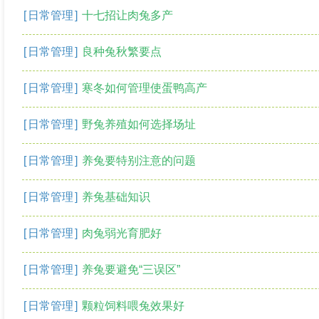
[
日常管理
]
十七招让肉兔多产
[
日常管理
]
良种兔秋繁要点
[
日常管理
]
寒冬如何管理使蛋鸭高产
[
日常管理
]
野兔养殖如何选择场址
[
日常管理
]
养兔要特别注意的问题
[
日常管理
]
养兔基础知识
[
日常管理
]
肉兔弱光育肥好
[
日常管理
]
养兔要避免“三误区”
[
日常管理
]
颗粒饲料喂兔效果好