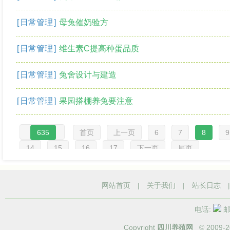
[
日常管理
]
母兔催奶验方
[
日常管理
]
维生素C提高种蛋品质
[
日常管理
]
兔舍设计与建造
[
日常管理
]
果园搭棚养兔要注意
635
首页
上一页
6
7
8
9
14
15
16
17
下一页
尾页
网站首页
|
关于我们
|
站长日志
电话:
邮箱
Copyright
四川养殖网
© 2009-
2