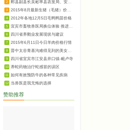
郫县副县长吴彬率县农发局、安德镇、川菜委负责同志赴上海、北京两地开展招商工作
2
2015年8月最新生猪（毛猪）价格28日行情走势
3
2012年各地12月5日毛鸭鸭苗价格
4
宜宾市畜牧兽医局换位体验 推进群众路线教育实践活动
5
四川省养鹅业发展现状与建议
6
2015年6月11日今日羊肉价格行情
7
晋中太谷青基沟难得见到的美女婚礼婚俗纪实
8
四川省宜宾市江安县井口镇-毗卢寺
9
养蛇药物治疗蛇感冒的误区
10
如何有效预防牛的各种常见疾病
11
当兽医是我无悔的选择
12
赞助推荐