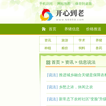
手机访问
网站地图
保存到桌面
首页
养猪信息
价格推送
资讯
旅游
学术
养猪
种植
粮价
饲料
兽药
首页
>
资讯
>
信息说法
[
说法
]
推进城乡融合关键是保障农
[
说法
]
乡愁之浓，休闲之农
[
说法
]
新常态下农村社区“变脸”升