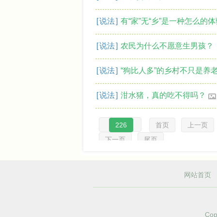
[
说法
]
有“家”无“乡”是一种怎么的
[
说法
]
农民为什么不愿意生男孩？
[
说法
]
“狗比人多”的乡村不只是养
[
说法
]
泔水猪，真的吃不得吗？
226
首页
上一页
下一页
尾页
网站首页
Cop