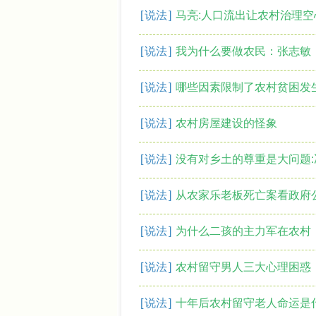
[
说法
]
马亮:人口流出让农村治理空
[
说法
]
我为什么要做农民：张志敏
[
说法
]
哪些因素限制了农村贫困发
[
说法
]
农村房屋建设的怪象
[
说法
]
没有对乡土的尊重是大问题:
[
说法
]
从农家乐老板死亡案看政府
[
说法
]
为什么二孩的主力军在农村
[
说法
]
农村留守男人三大心理困惑
[
说法
]
十年后农村留守老人命运是