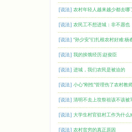
[
说法
]
农村年轻人越来越少都去哪
[
说法
]
农民工不想进城：非不愿也
[
说法
]
“孙少安”们扎根农村好难:杨
[
说法
]
我的挨饿经历:赵俊臣
[
说法
]
进城，我们农民是被迫的
[
说法
]
小心“刚性”管理伤了农村教
[
说法
]
清明不去上坟祭祖该不该被
[
说法
]
大学生村官驻村工作为什么
[
说法
]
农村贫穷的真正原因