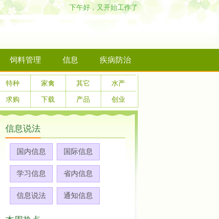
下午好，又开始工作了
饲料管理
信息
疾病防治
特种
家禽
其它
水产
求购
下载
产品
创业
信息说法
国内信息
国际信息
学习信息
省内信息
信息说法
通知信息