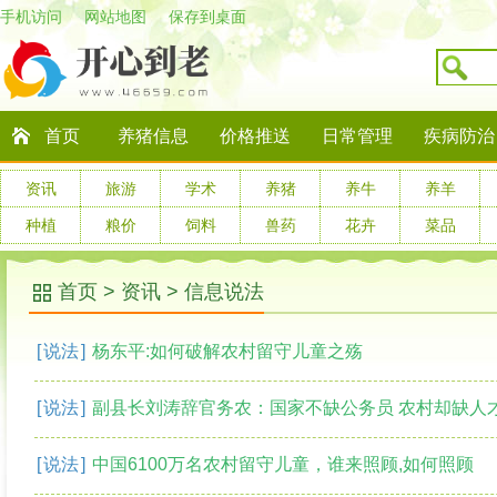
手机访问
网站地图
保存到桌面
首页
养猪信息
价格推送
日常管理
疾病防治
资讯
旅游
学术
养猪
养牛
养羊
种植
粮价
饲料
兽药
花卉
菜品
首页
>
资讯
>
信息说法
[
说法
]
杨东平:如何破解农村留守儿童之殇
[
说法
]
副县长刘涛辞官务农：国家不缺公务员 农村却缺人
[
说法
]
中国6100万名农村留守儿童，谁来照顾,如何照顾