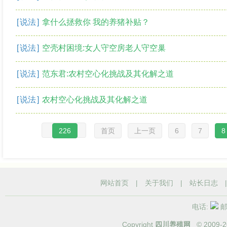
[
说法
]
拿什么拯救你 我的养猪补贴？
[
说法
]
空壳村困境:女人守空房老人守空巢
[
说法
]
范东君:农村空心化挑战及其化解之道
[
说法
]
农村空心化挑战及其化解之道
226
首页
上一页
6
7
8
网站首页
|
关于我们
|
站长日志
电话:
邮箱
Copyright
四川养殖网
© 2009-
2