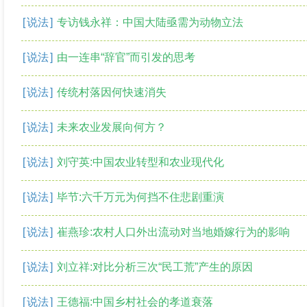
[
说法
]
专访钱永祥：中国大陆亟需为动物立法
[
说法
]
由一连串“辞官”而引发的思考
[
说法
]
传统村落因何快速消失
[
说法
]
未来农业发展向何方？
[
说法
]
刘守英:中国农业转型和农业现代化
[
说法
]
毕节:六千万元为何挡不住悲剧重演
[
说法
]
崔燕珍:农村人口外出流动对当地婚嫁行为的影响
[
说法
]
刘立祥:对比分析三次“民工荒”产生的原因
[
说法
]
王德福:中国乡村社会的孝道衰落