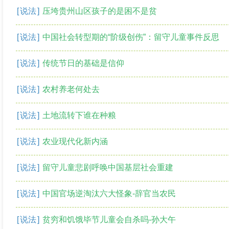
[
说法
]
压垮贵州山区孩子的是困不是贫
[
说法
]
中国社会转型期的“阶级创伤”：留守儿童事件反思
[
说法
]
传统节日的基础是信仰
[
说法
]
农村养老何处去
[
说法
]
土地流转下谁在种粮
[
说法
]
农业现代化新内涵
[
说法
]
留守儿童悲剧呼唤中国基层社会重建
[
说法
]
中国官场逆淘汰六大怪象-辞官当农民
[
说法
]
贫穷和饥饿毕节儿童会自杀吗-孙大午